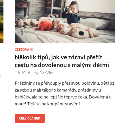
CESTOVÁNÍ
Několik tipů, jak ve zdraví přežít
cestu na dovolenou s malými dětmi
1.8.2018
-
by
DonVito
n
Prázdniny se přehouply přes svou polovinu, děti už
za sebou mají tábor s kamarády, prázdniny u
babičky, ale to nejlepší je teprve čeká. Dovolená u
moře! Těší se na koupání, stavění …
CELÝ ČLÁNEK