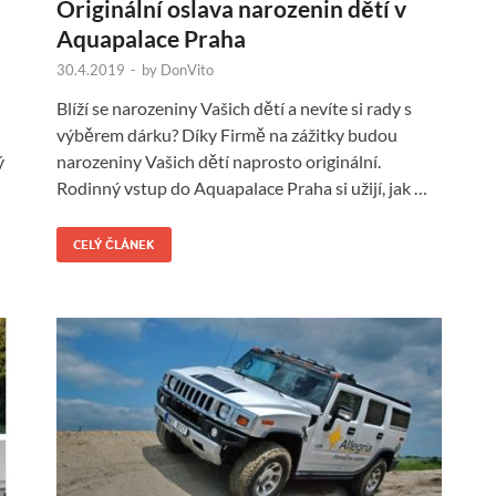
Originální oslava narozenin dětí v
Aquapalace Praha
30.4.2019
-
by
DonVito
Blíží se narozeniny Vašich dětí a nevíte si rady s
výběrem dárku? Díky Firmě na zážitky budou
ý
narozeniny Vašich dětí naprosto originální.
Rodinný vstup do Aquapalace Praha si užijí, jak …
CELÝ ČLÁNEK