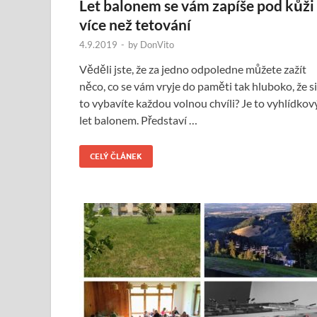
Let balonem se vám zapíše pod kůži
více než tetování
4.9.2019
-
by
DonVito
Věděli jste, že za jedno odpoledne můžete zažít
něco, co se vám vryje do paměti tak hluboko, že si
to vybavíte každou volnou chvíli? Je to vyhlídkov
let balonem. Představí …
CELÝ ČLÁNEK