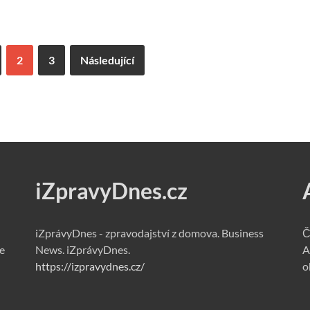
2
3
Následující
iZpravyDnes.cz
iZprávyDnes - zpravodajství z domova. Business
Č
e
News. iZprávyDnes.
A
https://izpravydnes.cz/
o