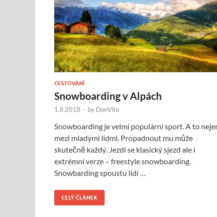
CESTOVÁNÍ
Snowboarding v Alpách
1.8.2018
-
by
DonVito
Snowboarding je velmi populární sport. A to neje
mezi mladými lidmi. Propadnout mu může
skutečně každý. Jezdí se klasický sjezd ale i
extrémní verze – freestyle snowboarding.
Snowbarding spoustu lidí …
CELÝ ČLÁNEK