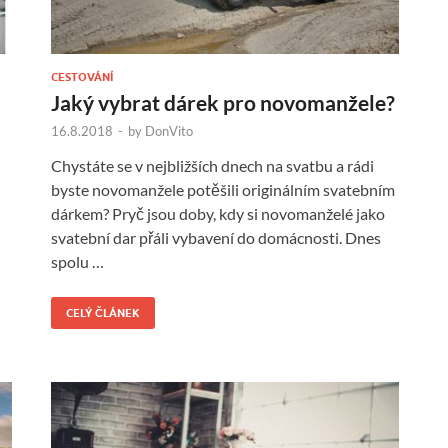
CESTOVÁNÍ
Jaký vybrat dárek pro novomanžele?
16.8.2018
-
by
DonVito
Chystáte se v nejbližších dnech na svatbu a rádi
byste novomanžele potěšili originálním svatebním
dárkem? Pryč jsou doby, kdy si novomanželé jako
svatební dar přáli vybavení do domácnosti. Dnes
spolu …
CELÝ ČLÁNEK