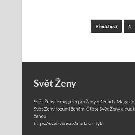
Předchozí
1
Svět Ženy
Svět Ženy je magazín proŽeny o ženách. Magazín
Svět Ženy rozumí ženám. Čtěte Svět Ženy a buďt
ženou.
https://svet-zeny.cz/moda-a-styl/