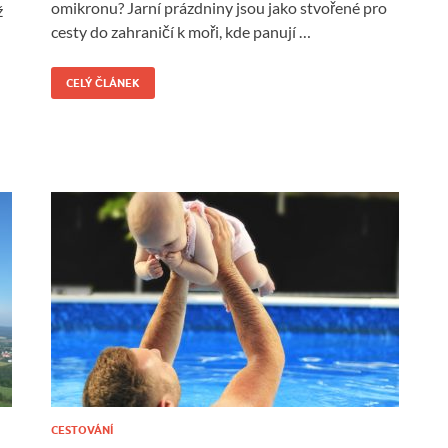
omikronu? Jarní prázdniny jsou jako stvořené pro
ž
cesty do zahraničí k moři, kde panují …
CELÝ ČLÁNEK
CESTOVÁNÍ