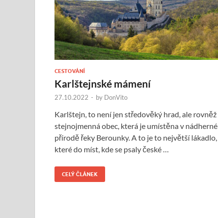
CESTOVÁNÍ
Karlštejnské mámení
27.10.2022
-
by
DonVito
Karlštejn, to není jen středověký hrad, ale rovněž
stejnojmenná obec, která je umístěna v nádherné
přírodě řeky Berounky. A to je to největší lákadlo,
které do míst, kde se psaly české …
CELÝ ČLÁNEK