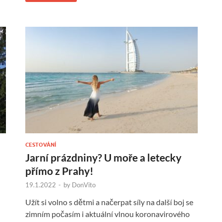
CESTOVÁNÍ
Jarní prázdniny? U moře a letecky
přímo z Prahy!
19.1.2022
-
by
DonVito
Užít si volno s dětmi a načerpat síly na další boj se
zimním počasím i aktuální vlnou koronavirového