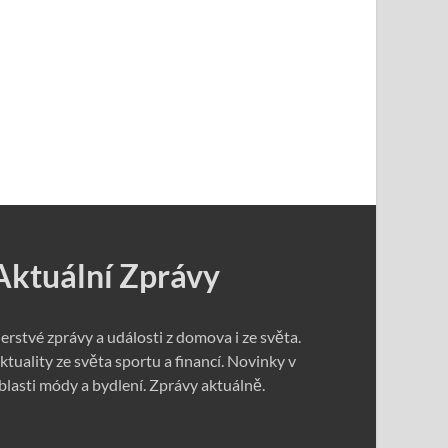
Aktuální Zprávy
erstvé zprávy a události z domova i ze světa.
ktuality ze světa sportu a financí. Novinky v
blasti módy a bydlení. Zprávy aktuálně.