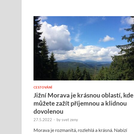
CESTOVÁNÍ
Jižní Morava je krásnou oblastí, kde
můžete zažít příjemnou a klidnou
dovolenou
27.5.2022
-
by
svet zeny
Morava je rozmanitá, rozlehlá a krásná. Nabízí