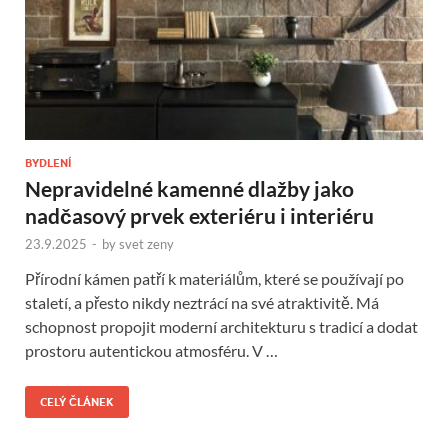
BYDLENÍ
Nepravidelné kamenné dlažby jako
nadčasový prvek exteriéru i interiéru
23.9.2025
-
by
svet zeny
Přírodní kámen patří k materiálům, které se používají po
staletí, a přesto nikdy neztrácí na své atraktivitě. Má
schopnost propojit moderní architekturu s tradicí a dodat
prostoru autentickou atmosféru. V …
CELÝ ČLÁNEK