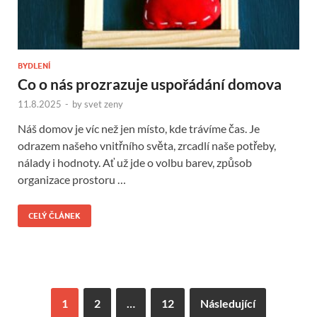
BYDLENÍ
Co o nás prozrazuje uspořádání domova
11.8.2025
-
by
svet zeny
Náš domov je víc než jen místo, kde trávíme čas. Je
odrazem našeho vnitřního světa, zrcadlí naše potřeby,
nálady i hodnoty. Ať už jde o volbu barev, způsob
organizace prostoru …
CELÝ ČLÁNEK
1
2
…
12
Následující