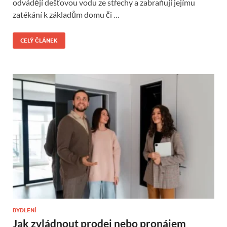
odvádějí dešťovou vodu ze střechy a zabraňují jejímu
zatékání k základům domu či …
CELÝ ČLÁNEK
BYDLENÍ
Jak zvládnout prodej nebo pronájem