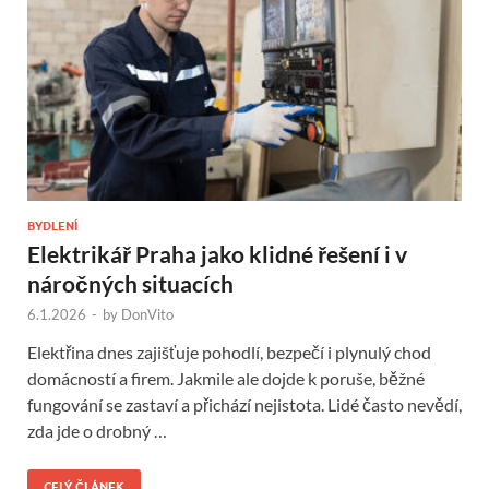
BYDLENÍ
Elektrikář Praha jako klidné řešení i v
náročných situacích
6.1.2026
-
by
DonVito
Elektřina dnes zajišťuje pohodlí, bezpečí i plynulý chod
domácností a firem. Jakmile ale dojde k poruše, běžné
fungování se zastaví a přichází nejistota. Lidé často nevědí,
zda jde o drobný …
CELÝ ČLÁNEK