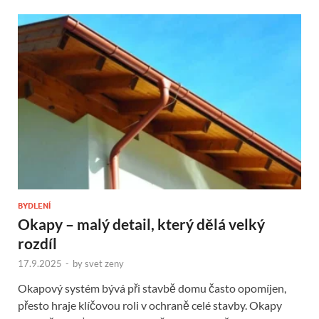
BYDLENÍ
Okapy – malý detail, který dělá velký
rozdíl
17.9.2025
-
by
svet zeny
Okapový systém bývá při stavbě domu často opomíjen,
přesto hraje klíčovou roli v ochraně celé stavby. Okapy