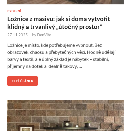
BYDLENÍ
Ložnice z masivu: jak si doma vytvořit
klidný a trvanlivý „útočný prostor“
27.11.2025
-
by
DonVito
Ložnice je místo, kde potřebujeme vypnout. Bez
obrazovek, chaosu a přebytečných věcí. Hodně udělají
barvy a textil, ale úplný základ je nábytek – stabilní,
příjemný na dotek a ideálně takový, …
CELÝ ČLÁNEK