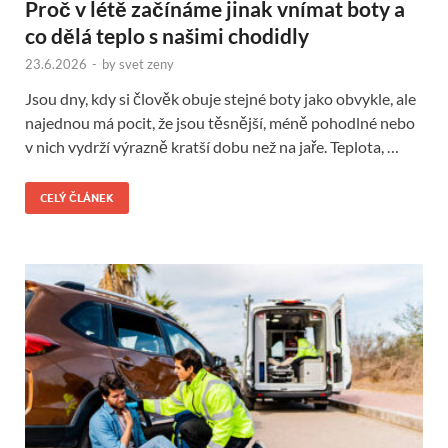
Proč v létě začínáme jinak vnímat boty a
co dělá teplo s našimi chodidly
23.6.2026
-
by
svet zeny
Jsou dny, kdy si člověk obuje stejné boty jako obvykle, ale
najednou má pocit, že jsou těsnější, méně pohodlné nebo
v nich vydrží výrazně kratší dobu než na jaře. Teplota, …
CELÝ ČLÁNEK