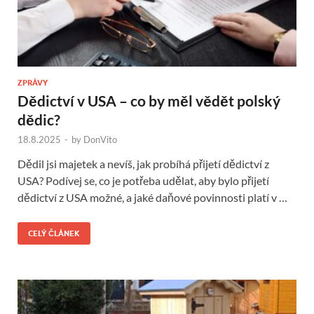
ZPRÁVY
Dědictví v USA – co by měl vědět polský
dědic?
18.8.2025
-
by
DonVito
Dědil jsi majetek a nevíš, jak probíhá přijetí dědictví z
USA? Podívej se, co je potřeba udělat, aby bylo přijetí
dědictví z USA možné, a jaké daňové povinnosti platí v …
CELÝ ČLÁNEK