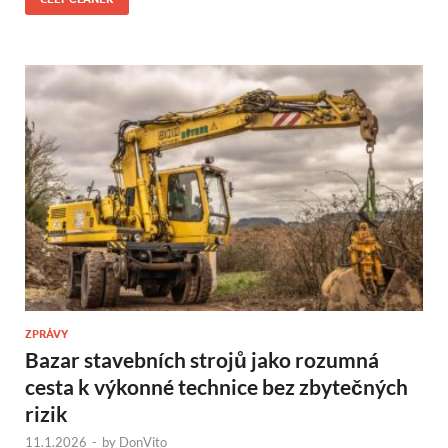
ZPRÁVY
Bazar stavebních strojů jako rozumná
cesta k výkonné technice bez zbytečných
rizik
11.1.2026
-
by
DonVito