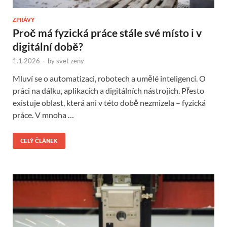
ZPRÁVY
Proč má fyzická práce stále své místo i v
digitální době?
1.1.2026
-
by
svet zeny
Mluví se o automatizaci, robotech a umělé inteligenci. O
práci na dálku, aplikacích a digitálních nástrojích. Přesto
existuje oblast, která ani v této době nezmizela – fyzická
práce. V mnoha …
CELÝ ČLÁNEK