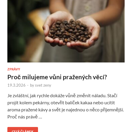
ZPRÁVY
Proč milujeme vůni pražených věcí?
19.3.2026
-
by
svet zeny
Je zvláštní, jak rychle dokáže vůně změnit náladu. Stačí
projít kolem pekárny, otevřít balíček kakaa nebo ucítit
aroma pražené kávy a svět je najednou o něco příjemnější.
Proč nás právě …
CELÝ ČLÁNEK