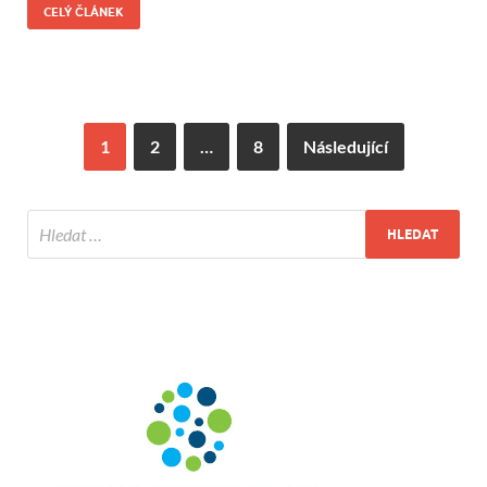
CELÝ ČLÁNEK
1
2
…
8
Následující