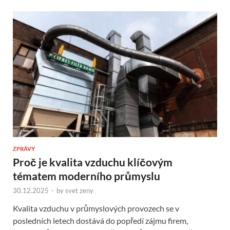
ZPRÁVY
Proč je kvalita vzduchu klíčovým
tématem moderního průmyslu
30.12.2025
-
by
svet zeny
Kvalita vzduchu v průmyslových provozech se v
posledních letech dostává do popředí zájmu firem,