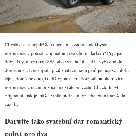
Chystáte se v nejbližších dnech na svatbu a rádi byste
novomanžele potěšili originálním svatebním dárkem? Pryč jsou
doby, kdy si novomanželé jako svatební dar přáli vybavení do
domácnosti. Dnes spolu před sňatkem řada párů již nějakou dobu
žije a domácnost mají tudíž vybavenou. Naopak mnohem více
novomanželé ocení přispění na svatební cestu. Chcete-li být
originální, pak je můžete mile překvapit voucherem na nevšední
zážitky.
Darujte jako svatební dar romantický
pobyt pro dva