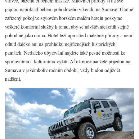
vířivce, bazénu či během masáže. Milovníci přírody si na své
přijdou například během pohodového víkendu na Šumavě. Útulně
zařízený pokoj ve stylovém horském malém hotelu poskytne
veškeré komfortní služby k tomu, aby se návštěvníci cítili stejně
pohodlně jako doma. Hotel leží uprostřed malebné přírody a není
odtud daleko ani na prohlídku nejrůznějších historických
památek. Nedaleko ubytování najdete také pestré možnosti ke
sportovnímu a kulturnímu vyžití. Ať už novomanželé přijedou na
Šumavu v jakémkoliv ročním období, vždy budou odjíždět
nadšeni.