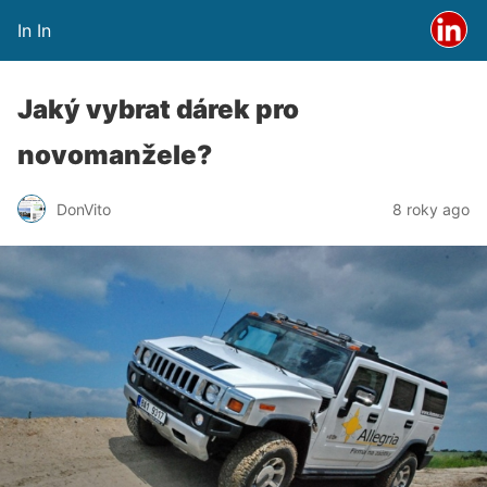
In In
Jaký vybrat dárek pro
novomanžele?
DonVito
8 roky ago