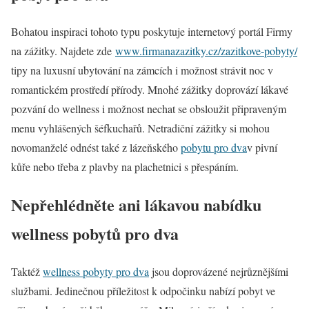
Bohatou inspiraci tohoto typu poskytuje internetový portál Firmy
na zážitky. Najdete zde
www.firmanazazitky.cz/zazitkove-pobyty/
tipy na luxusní ubytování na zámcích i možnost strávit noc v
romantickém prostředí přírody. Mnohé zážitky doprovází lákavé
pozvání do wellness i možnost nechat se obsloužit připraveným
menu vyhlášených šéfkuchařů. Netradiční zážitky si mohou
novomanželé odnést také z lázeňského
pobytu pro dva
v pivní
kůře nebo třeba z plavby na plachetnici s přespáním.
Nepřehlédněte ani lákavou nabídku
wellness pobytů pro dva
Taktéž
wellness pobyty pro dva
jsou doprovázené nejrůznějšími
službami. Jedinečnou příležitost k odpočinku nabízí pobyt ve