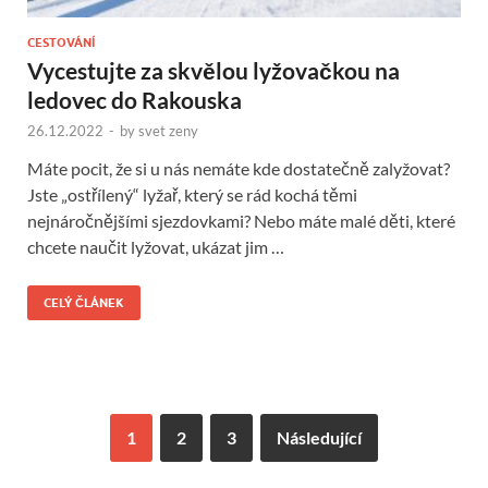
CESTOVÁNÍ
Vycestujte za skvělou lyžovačkou na
ledovec do Rakouska
26.12.2022
-
by
svet zeny
Máte pocit, že si u nás nemáte kde dostatečně zalyžovat?
Jste „ostřílený“ lyžař, který se rád kochá těmi
nejnáročnějšími sjezdovkami? Nebo máte malé děti, které
chcete naučit lyžovat, ukázat jim …
CELÝ ČLÁNEK
1
2
3
Následující