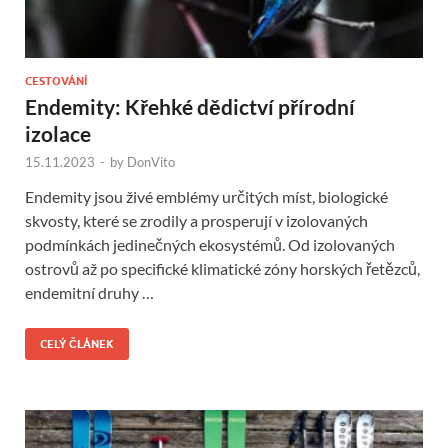
CESTOVÁNÍ
Endemity: Křehké dědictví přírodní
izolace
15.11.2023
-
by
DonVito
Endemity jsou živé emblémy určitých míst, biologické
skvosty, které se zrodily a prosperují v izolovaných
podmínkách jedinečných ekosystémů. Od izolovaných
ostrovů až po specifické klimatické zóny horských řetězců,
endemitní druhy …
CELÝ ČLÁNEK