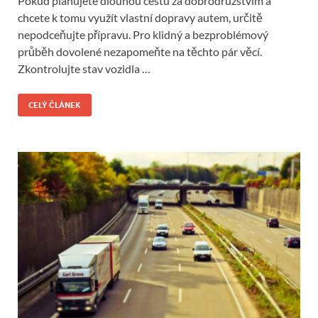
Pokud plánujete dlouhou cestu za dobrodružstvím a
chcete k tomu využít vlastní dopravy autem, určitě
nepodceňujte přípravu. Pro klidný a bezproblémový
průběh dovolené nezapomeňte na těchto pár věcí.
Zkontrolujte stav vozidla …
CELÝ ČLÁNEK