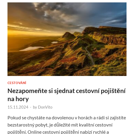
CESTOVÁNÍ
Nezapomeňte si sjednat cestovní pojištění
na hory
15.11.2024
-
by
DonVito
Pokud se chystáte na dovolenou v horách a rádi si zajistíte
bezstarostný pobyt, je důležité mít kvalitní cestovní
pojištění. Online cestovní pojištění nabízí rychlé a