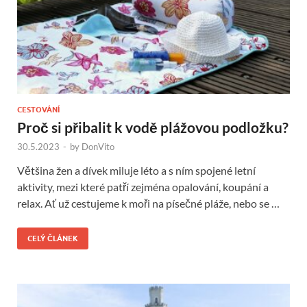
CESTOVÁNÍ
Proč si přibalit k vodě plážovou podložku?
30.5.2023
-
by
DonVito
Většina žen a dívek miluje léto a s ním spojené letní
aktivity, mezi které patří zejména opalování, koupání a
relax. Ať už cestujeme k moři na písečné pláže, nebo se …
CELÝ ČLÁNEK