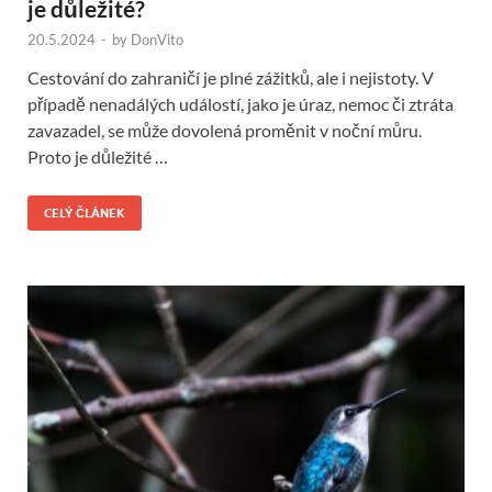
je důležité?
20.5.2024
-
by
DonVito
Cestování do zahraničí je plné zážitků, ale i nejistoty. V
případě nenadálých událostí, jako je úraz, nemoc či ztráta
zavazadel, se může dovolená proměnit v noční můru.
Proto je důležité …
CELÝ ČLÁNEK