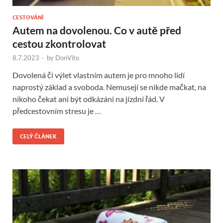
CESTOVÁNÍ
Autem na dovolenou. Co v autě před
cestou zkontrolovat
8.7.2023
-
by
DonVito
Dovolená či výlet vlastním autem je pro mnoho lidí
naprostý základ a svoboda. Nemusejí se nikde mačkat, na
nikoho čekat ani být odkázáni na jízdní řád. V
předcestovním stresu je …
CELÝ ČLÁNEK