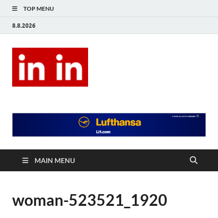
TOP MENU
8.8.2026
In In
Magazín životního stylu.
MAIN MENU
woman-523521_1920