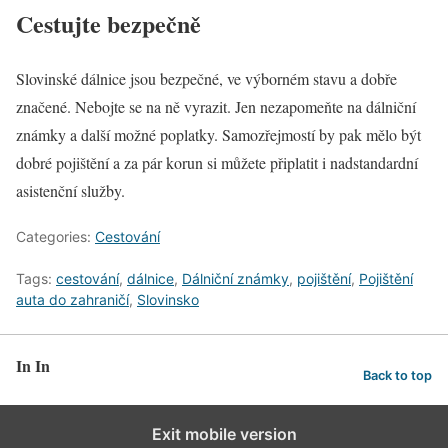
Cestujte bezpečně
Slovinské dálnice jsou bezpečné, ve výborném stavu a dobře
značené. Nebojte se na ně vyrazit. Jen nezapomeňte na dálniční
známky a další možné poplatky. Samozřejmostí by pak mělo být
dobré pojištění a za pár korun si můžete připlatit i nadstandardní
asistenční služby.
Categories:
Cestování
Tags:
cestování
,
dálnice
,
Dálniční známky
,
pojištění
,
Pojištění
auta do zahraničí
,
Slovinsko
In In
Back to top
Exit mobile version