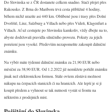
Do Slovinska se z ČR dostanete celkem snadno. Stačí přejet přes
Rakousko. Z Brna do Mariboru trvá cesta přibližně 4 hodiny,
během nichž urazíte asi 440 km. Oblíbené jsou i trasy přes Dolní
Dvořiště, Linz, Salzburg a Villach nebo přes Vídeň, Klagenfurt a
Villach. Ať už cestujete po Slovinsku kamkoliv, vždy dbejte na to,
abyste dodržovali pravidla silničního provozu. Pokuty za jejich
porušení jsou vysoké. Především nezapomeňte zakoupit dálniční
známku.
Na výběr máte týdenní dálniční známku za 21,90 EUR nebo
měsíční za 38,90 EUR. Od 1.2.2022 již nemůžete pořídit známku
jinak než elektronickou formou. Stále ovšem zůstává možnost
nákupu na čerpacích stanicích či na hranicích. Ale lepší je si ji
koupit předem a vyhnout se tak nutnosti vystát si frontu na
některém z prodejních míst.
Pojištění do Slovinska