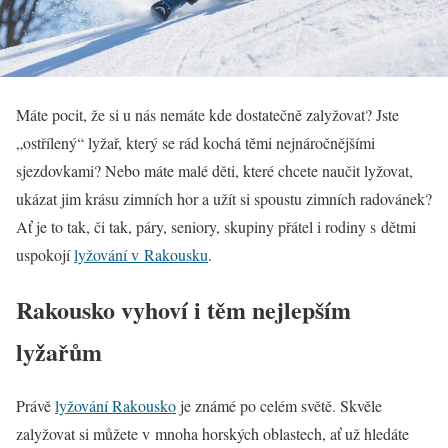
Máte pocit, že si u nás nemáte kde dostatečně zalyžovat? Jste
„ostřílený“ lyžař, který se rád kochá těmi nejnáročnějšími
sjezdovkami? Nebo máte malé děti, které chcete naučit lyžovat,
ukázat jim krásu zimních hor a užít si spoustu zimních radovánek?
Ať je to tak, či tak, páry, seniory, skupiny přátel i rodiny s dětmi
uspokojí
lyžování v Rakousku
.
Rakousko vyhoví i těm nejlepším
lyžařům
Právě
lyžování Rakousko
je známé po celém světě. Skvěle
zalyžovat si můžete v mnoha horských oblastech, ať už hledáte