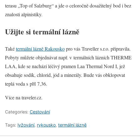
terasu „Top of Salzburg“ a jde o celoročně dosažitelný bod i bez
znalosti alpinistiky.
Užijte si termální lázně
Také
termální lázně Rakousko
pro vás Traveller s.r.o. připravila.
Pobyty můžete objednávat např. v termálních lázních THERME
LAA, kde se nachází léčivý pramen Laa Thermal Nord I, jež
obsahuje sodík, chlorid, jód a minerály. Bude vás obklopovat
teplá voda s pH 7,36.
Více na traveler.cz.
Categories:
Cestování
Tags:
lyžování
,
rykousko
,
termální lázně