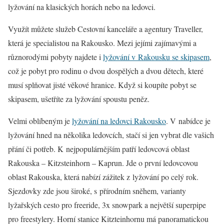
lyžování na klasických horách nebo na ledovci.
Využít můžete služeb Cestovní kanceláře a agentury Traveller,
která je specialistou na Rakousko. Mezi jejími zajímavými a
různorodými pobyty najdete i
lyžování v Rakousku se skipasem
,
což je pobyt pro rodinu o dvou dospělých a dvou dětech, které
musí splňovat jisté věkové hranice. Když si koupíte pobyt se
skipasem, ušetříte za lyžování spoustu peněz.
Velmi oblíbeným je
lyžování na ledovci Rakousko
. V nabídce je
lyžování hned na několika ledovcích, stačí si jen vybrat dle vašich
přání či potřeb. K nejpopulárnějším patří ledovcová oblast
Rakouska – Kitzsteinhorn – Kaprun. Jde o první ledovcovou
oblast Rakouska, která nabízí zážitek z lyžování po celý rok.
Sjezdovky zde jsou široké, s přírodním sněhem, varianty
lyžařských cesto pro freeride, 3x snowpark a největší superpipe
pro freestylery. Horní stanice Kitzteinhornu má panoramatickou