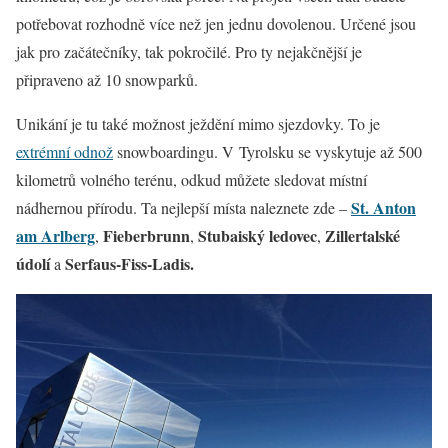
potřebovat rozhodně více než jen jednu dovolenou. Určené jsou
jak pro začátečníky, tak pokročilé. Pro ty nejakčnější je
připraveno až 10 snowparků.
Unikání je tu také možnost ježdění mimo sjezdovky. To je
extrémní odnož
snowboardingu. V Tyrolsku se vyskytuje až 500
kilometrů volného terénu, odkud můžete sledovat místní
St. Anton
nádhernou přírodu. Ta nejlepší místa naleznete zde –
am Arlberg
Fieberbrunn
Stubaiský ledovec
Zillertalské
,
,
,
údolí
Serfaus-Fiss-Ladis.
a