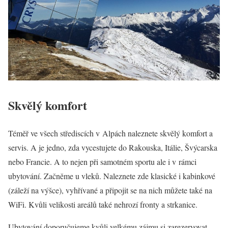
Skvělý komfort
Téměř ve všech střediscích v Alpách naleznete skvělý komfort a
servis. A je jedno, zda vycestujete do Rakouska, Itálie, Švýcarska
nebo Francie. A to nejen při samotném sportu ale i v rámci
ubytování. Začněme u vleků. Naleznete zde klasické i kabinkové
(záleží na výšce), vyhřívané a připojit se na nich můžete také na
WiFi. Kvůli velikosti areálů také nehrozí fronty a strkanice.
Ubytování doporučujeme kvůli velkému zájmu si zarezervovat