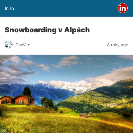
In In
Snowboarding v Alpách
DonVito
8 roky ago