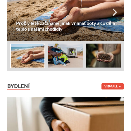
oty a co dělá
Co si pohlídat při odškodnění bolestného p
dopravní nehodě
BYDLENÍ
VIEW ALL