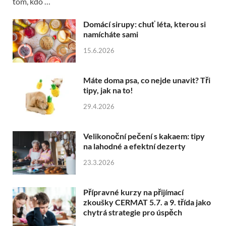
tom, kdo …
Domácí sirupy: chuť léta, kterou si
namícháte sami
15.6.2026
Máte doma psa, co nejde unavit? Tři
tipy, jak na to!
29.4.2026
Velikonoční pečení s kakaem: tipy
na lahodné a efektní dezerty
23.3.2026
Přípravné kurzy na přijímací
zkoušky CERMAT 5.7. a 9. třída jako
chytrá strategie pro úspěch