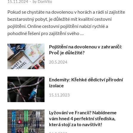
15.11.2024
-
by
DonVito
Pokud se chystáte na dovolenou v horách a rádi si zajistíte
bezstarostný pobyt, je důležité mít kvalitní cestovní
pojištění. Online cestovní pojištění nabízí rychlé a
pohodlné řešení pro zajištění svého …
Pojištění na dovolenou v zahraničí:
Proč je důležité?
20.5.2024
Endemity: Křehké dědictví přírodní
izolace
15.11.2023
Lyžování ve Francii? Nabídneme
vám hned 4 perfektní střediska,
která stojí za to navštívit!