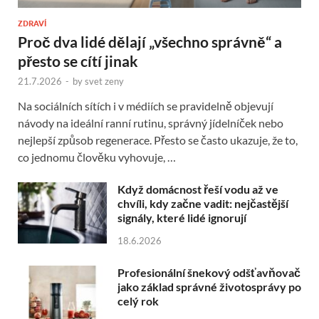
ZDRAVÍ
Proč dva lidé dělají „všechno správně“ a
přesto se cítí jinak
21.7.2026
-
by
svet zeny
Na sociálních sítích i v médiích se pravidelně objevují
návody na ideální ranní rutinu, správný jídelníček nebo
nejlepší způsob regenerace. Přesto se často ukazuje, že to,
co jednomu člověku vyhovuje, …
Když domácnost řeší vodu až ve
chvíli, kdy začne vadit: nejčastější
signály, které lidé ignorují
18.6.2026
Profesionální šnekový odšťavňovač
jako základ správné životosprávy po
celý rok