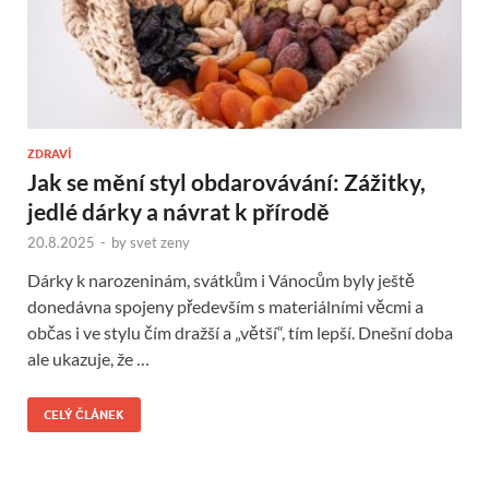
ZDRAVÍ
Jak se mění styl obdarovávání: Zážitky,
jedlé dárky a návrat k přírodě
20.8.2025
-
by
svet zeny
Dárky k narozeninám, svátkům i Vánocům byly ještě
donedávna spojeny především s materiálními věcmi a
občas i ve stylu čím dražší a „větší“, tím lepší. Dnešní doba
ale ukazuje, že …
CELÝ ČLÁNEK