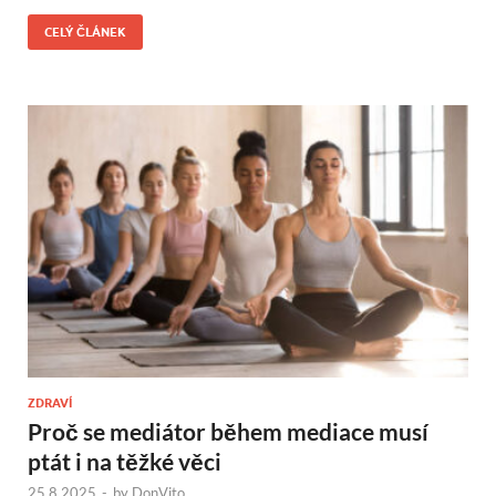
CELÝ ČLÁNEK
ZDRAVÍ
Proč se mediátor během mediace musí
ptát i na těžké věci
25.8.2025
-
by
DonVito