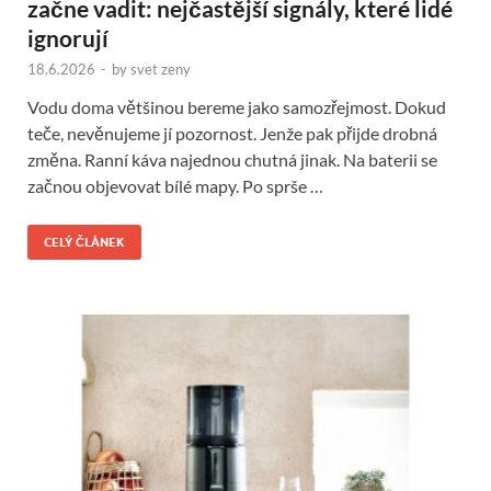
začne vadit: nejčastější signály, které lidé
ignorují
18.6.2026
-
by
svet zeny
Vodu doma většinou bereme jako samozřejmost. Dokud
teče, nevěnujeme jí pozornost. Jenže pak přijde drobná
změna. Ranní káva najednou chutná jinak. Na baterii se
začnou objevovat bílé mapy. Po sprše …
CELÝ ČLÁNEK