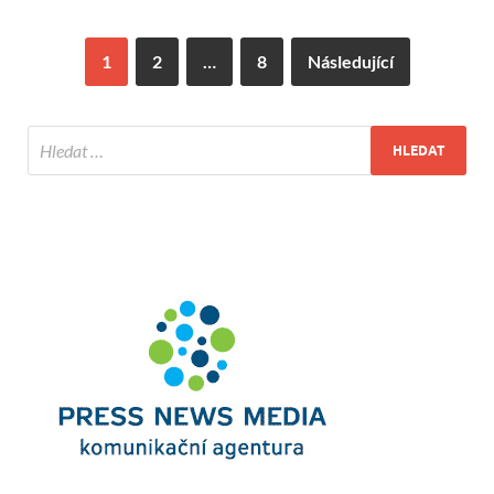
1
2
…
8
Následující