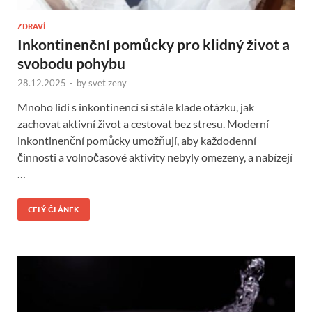
ZDRAVÍ
Inkontinenční pomůcky pro klidný život a
svobodu pohybu
28.12.2025
-
by
svet zeny
Mnoho lidí s inkontinencí si stále klade otázku, jak
zachovat aktivní život a cestovat bez stresu. Moderní
inkontinenční pomůcky umožňují, aby každodenní
činnosti a volnočasové aktivity nebyly omezeny, a nabízejí
…
CELÝ ČLÁNEK