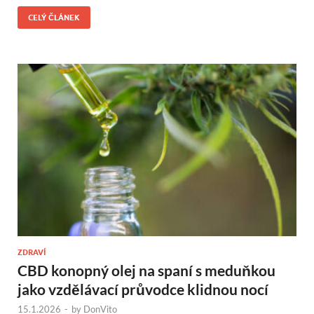
CELÝ ČLÁNEK
ZDRAVÍ
CBD konopný olej na spaní s meduňkou
jako vzdělávací průvodce klidnou nocí
15.1.2026
-
by
DonVito