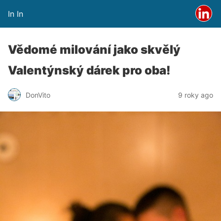
In In
Vědomé milování jako skvělý
Valentýnský dárek pro oba!
DonVito
9 roky ago