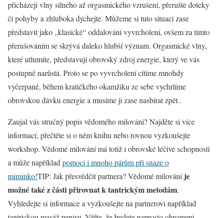
přicházejí vlny silného až orgasmického vzrušení, přerušte doteky
či pohyby a zhluboka dýchejte. Můžeme si tuto situaci zase
představit jako „klasické“ oddalování vyvrcholení, ovšem za tímto
přerušováním se skrývá daleko hlubší význam. Orgasmické vlny,
které utlumíte, představují obrovský zdroj energie, který ve vás
postupně narůstá. Proto se po vyvrcholení cítíme mnohdy
vyčerpaně, během kratičkého okamžiku ze sebe vychrlíme
obrovskou dávku energie a musíme ji zase nasbírat zpět..
Zaujal vás stručný popis vědomého milování? Najděte si více
informací, přečtěte si o něm knihu nebo rovnou vyzkoušejte
workshop. Vědomé milování má totiž i obrovské léčivé schopnosti
a může například
pomoci i mnoho párům při snaze o
je
miminko!
TIP: Jak přesvědčit partnera? Vědomé milování
možné také z části přirovnat k tantrickým metodám
.
Vyhledejte si informace a vyzkoušejte na partnerovi například
tantrickou masáž penisu. Věřte, že budete naprosto ohromeni