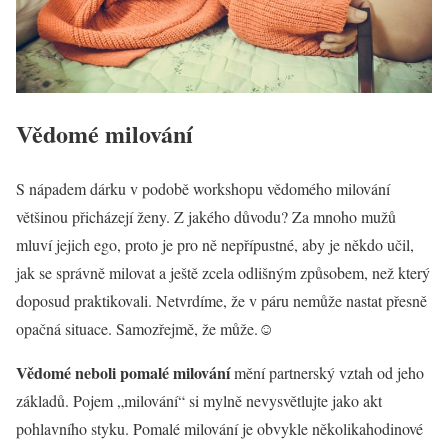
Vědomé milování
S nápadem dárku v podobě workshopu vědomého milování
většinou přicházejí ženy. Z jakého důvodu? Za mnoho mužů
mluví jejich ego, proto je pro ně nepřípustné, aby je někdo učil,
jak se správně milovat a ještě zcela odlišným způsobem, než který
doposud praktikovali. Netvrdíme, že v páru nemůže nastat přesně
opačná situace. Samozřejmě, že může.☺
Vědomé neboli pomalé milování
mění partnerský vztah od jeho
základů. Pojem „milování“ si mylně nevysvětlujte jako akt
pohlavního styku. Pomalé milování je obvykle několikahodinové