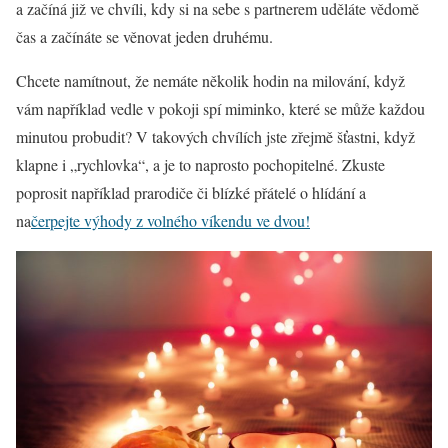
a začíná již ve chvíli, kdy si na sebe s partnerem uděláte vědomě
čas a začínáte se věnovat jeden druhému.
Chcete namítnout, že nemáte několik hodin na milování, když
vám například vedle v pokoji spí miminko, které se může každou
minutou probudit? V takových chvílích jste zřejmě šťastni, když
klapne i „rychlovka“, a je to naprosto pochopitelné. Zkuste
poprosit například prarodiče či blízké přátelé o hlídání a
na
čerpejte výhody z volného víkendu ve dvou!