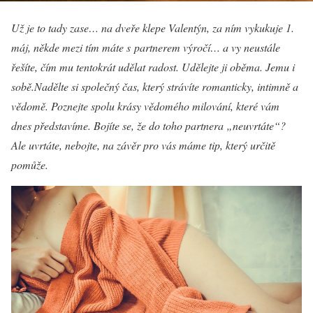
Už je to tady zase… na dveře klepe Valentýn, za ním vykukuje 1.
máj, někde mezi tím máte s partnerem výročí… a vy neustále
řešíte, čím mu tentokrát udělat radost. Udělejte ji oběma. Jemu i
sobě.Nadělte si společný čas, který strávíte romanticky, intimně a
vědomě. Poznejte spolu krásy vědomého milování, které vám
dnes představíme. Bojíte se, že do toho partnera „neuvrtáte“?
Ale uvrtáte, nebojte, na závěr pro vás máme tip, který určitě
pomůže.