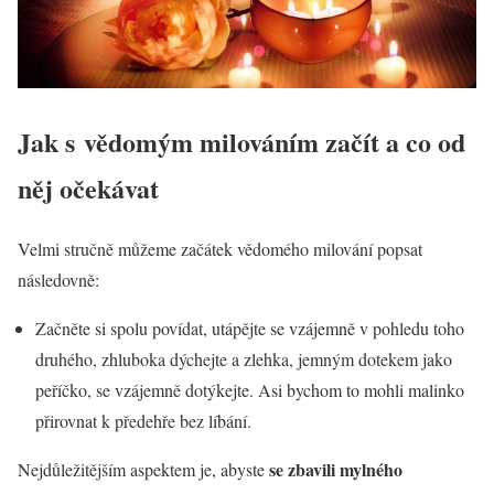
Jak s vědomým milováním začít a co od
něj očekávat
Velmi stručně můžeme začátek vědomého milování popsat
následovně:
Začněte si spolu povídat, utápějte se vzájemně v pohledu toho
druhého, zhluboka dýchejte a zlehka, jemným dotekem jako
peříčko, se vzájemně dotýkejte. Asi bychom to mohli malinko
přirovnat k předehře bez líbání.
se zbavili mylného
Nejdůležitějším aspektem je, abyste