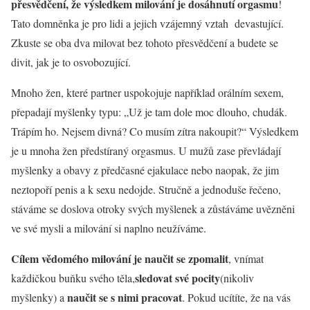
přesvědčení, že výsledkem milování je dosáhnutí orgasmu
!
Tato domněnka je pro lidi a jejich vzájemný vztah devastující.
Zkuste se oba dva milovat bez tohoto přesvědčení a budete se
divit, jak je to osvobozující.
Mnoho žen, které partner uspokojuje například orálním sexem,
přepadají myšlenky typu: „Už je tam dole moc dlouho, chudák.
Trápím ho. Nejsem divná? Co musím zítra nakoupit?“ Výsledkem
je u mnoha žen předstíraný orgasmus. U mužů zase převládají
myšlenky a obavy z předčasné ejakulace nebo naopak, že jim
neztopoří penis a k sexu nedojde. Stručně a jednoduše řečeno,
stáváme se doslova otroky svých myšlenek a zůstáváme uvězněni
ve své mysli a milování si naplno neužíváme.
Cílem vědomého milování je naučit se zpomalit
, vnímat
sledovat své pocity
každičkou buňku svého těla,
(nikoliv
naučit se s nimi pracovat
myšlenky) a
. Pokud ucítíte, že na vás