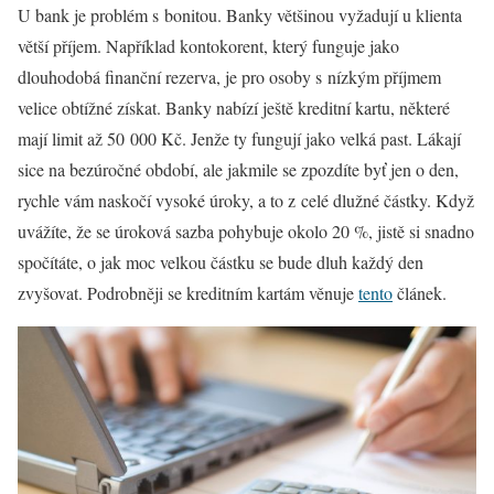
U bank je problém s bonitou. Banky většinou vyžadují u klienta
větší příjem. Například kontokorent, který funguje jako
dlouhodobá finanční rezerva, je pro osoby s nízkým příjmem
velice obtížné získat. Banky nabízí ještě kreditní kartu, některé
mají limit až 50 000 Kč. Jenže ty fungují jako velká past. Lákají
sice na bezúročné období, ale jakmile se zpozdíte byť jen o den,
rychle vám naskočí vysoké úroky, a to z celé dlužné částky. Když
uvážíte, že se úroková sazba pohybuje okolo 20 %, jistě si snadno
spočítáte, o jak moc velkou částku se bude dluh každý den
zvyšovat. Podrobněji se kreditním kartám věnuje
tento
článek.