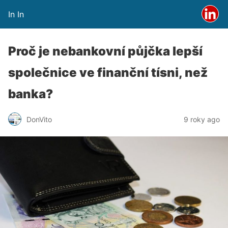
In In
Proč je nebankovní půjčka lepší
společnice ve finanční tísni, než
banka?
DonVito
9 roky ago