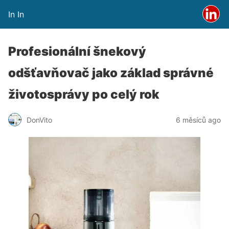
In In
Profesionální šnekový
odšťavňovač jako základ správné
životosprávy po celý rok
DonVito
6 měsíců ago