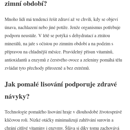
zimní období?
Mnoho lidí má tendenci řešit zdraví až ve chvíli, kdy se objeví
únava, nachlazení nebo jiné potíže. Jenže organismus potřebuje
podporu neustále. V létě se potýká s dehydratací a ztrátou
minerálů, na jaře s očistou po zimním období a na podzim s
přípravou na chladnější měsíce. Pravidelný přísun vitamínů,
antioxidantů a enzymů z čerstvého ovoce a zeleniny pomáhá tělu
zvládat tyto přechody přirozeně a bez extrémů.
Jak pomalé lisování podporuje zdravé
návyky?
Technologie pomalého lisování hraje v dlouhodobé životosprávě
klíčovou roli. Nízké otáčky minimalizují zahřívání surovin a
chrání citlivé vitaminy i enzymy. Šťáva si díky tomu zachovává