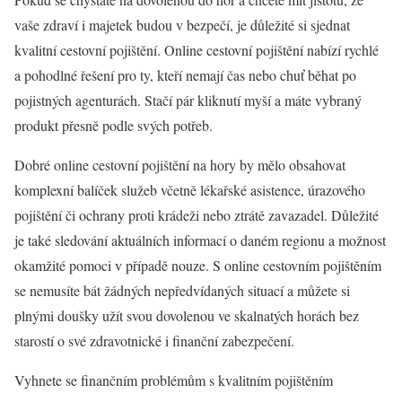
vaše zdraví i majetek budou v bezpečí, je důležité si sjednat
kvalitní cestovní pojištění. Online cestovní pojištění nabízí rychlé
a pohodlné řešení pro ty, kteří nemají čas nebo chuť běhat po
pojistných agenturách. Stačí pár kliknutí myší a máte vybraný
produkt přesně podle svých potřeb.
Dobré online cestovní pojištění na hory by mělo obsahovat
komplexní balíček služeb včetně lékařské asistence, úrazového
pojištění či ochrany proti krádeži nebo ztrátě zavazadel. Důležité
je také sledování aktuálních informací o daném regionu a možnost
okamžité pomoci v případě nouze. S online cestovním pojištěním
se nemusíte bát žádných nepředvídaných situací a můžete si
plnými doušky užít svou dovolenou ve skalnatých horách bez
starostí o své zdravotnické i finanční zabezpečení.
Vyhnete se finančním problémům s kvalitním pojištěním