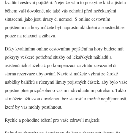
kvalitní cestovní pojištění. Nejenže vám to poskytne klid a jistotu
během vaší dovolené, ale také vás ochrání před nečekanými
situacemi, jako jsou úrazy či nemoci. S online cestovním
pojištěním na hory můžete být naprosto uklidněni a soustředit se
pouze na relaxaci a zábavu.
Díky kvalitnímu online cestovnímu pojištění na hory budete mít
pokryty veškeré potřebné služby od lékařských nákladů a
asistenčních služeb až po kompenzaci za ztrátu zavazadel či
storna rezervace ubytování. Navíc si můžete vybrat ze široké
nabídky balíčků s různými limity pojistných částek, aby bylo vaše
pojistné plně přizpůsobeno vašim individuálním potřebám. Takto
si můžete užít svou dovolenou bez starostí o možné nepříjemnosti,
které by vás mohly postihnout.
Rychlé a pohodlné řešení pro vaše zdraví i majetek
Pokud se chystáte na dovolenou do hor a chcete mít jistotu, že