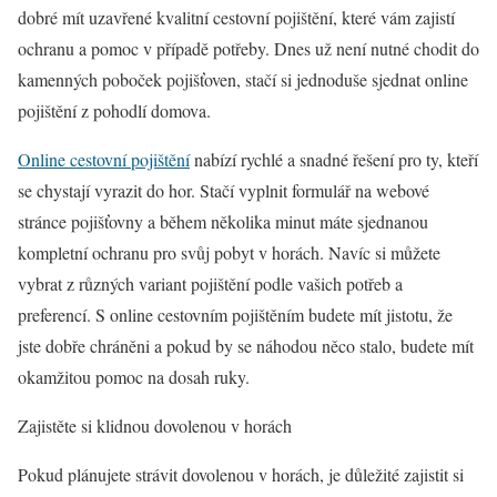
dobré mít uzavřené kvalitní cestovní pojištění, které vám zajistí
ochranu a pomoc v případě potřeby. Dnes už není nutné chodit do
kamenných poboček pojišťoven, stačí si jednoduše sjednat online
pojištění z pohodlí domova.
Online cestovní pojištění
nabízí rychlé a snadné řešení pro ty, kteří
se chystají vyrazit do hor. Stačí vyplnit formulář na webové
stránce pojišťovny a během několika minut máte sjednanou
kompletní ochranu pro svůj pobyt v horách. Navíc si můžete
vybrat z různých variant pojištění podle vašich potřeb a
preferencí. S online cestovním pojištěním budete mít jistotu, že
jste dobře chráněni a pokud by se náhodou něco stalo, budete mít
okamžitou pomoc na dosah ruky.
Zajistěte si klidnou dovolenou v horách
Pokud plánujete strávit dovolenou v horách, je důležité zajistit si