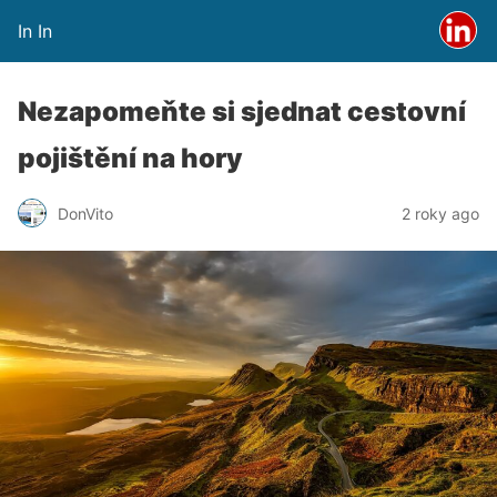
In In
Nezapomeňte si sjednat cestovní
pojištění na hory
DonVito
2 roky ago