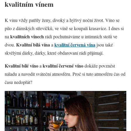
kvalitním vínem
K vínu vždy patřily ženy, divoký a hýřivý noční život. Víno se
pilo z dámských střevíčků, ve víně se koupali krasavice. I dnes si
kvalitních vínech
na
rádi pochutnáváme u intimních stolů ve
Kvalitní bílá vína
kvalitní červená vína
dvou.
a
jsou také
skvělými dárky, dárky, které obdarovaní rádi přijímají.
Kvalitní bílé víno
kvalitní červené víno
a
dokáže povznést
náladu a navodit sváteční atmosféru. Proč si tuto atmosféru čas od
času nedopřát?