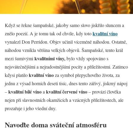
Když se řekne šampaňské, jakoby samo slovo jiskřilo sluncem a
kvalitní víno
znělo poezií. A je tomu tak od chvíle, kdy toto
vynalezl Don Perridon. Objev učinil víceméně náhodou. Ostatně,
náhodou vznikla většina velkých objevů. Šampaňské, tento král
kvalitními víny,
mezi šumivými
bylo vždy spojováno s
nejsvátečnějšími a nejradostnějšími pocity a příležitostmi. Zatímco
kvalitní víno
kdysi platilo
za symbol přepychového života, za
jednu z výsad horních deseti tisíc, dnes tento zářivý, jiskrný nápoj
kvalitní bílé víno
kvalitní červené víno
–
a
– provází člověka
nejen při slavnostních okamžicích a vzácných příležitostech, ale
prozařuje i jeho všední dny.
Navoďte doma sváteční atmosféru