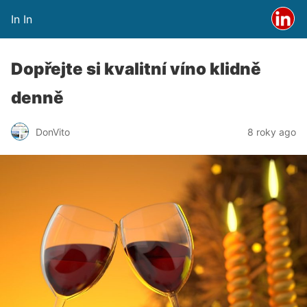
In In
Dopřejte si kvalitní víno klidně
denně
DonVito
8 roky ago