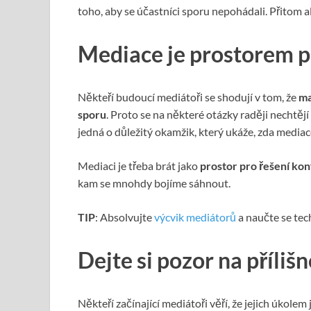
toho, aby se účastníci sporu nepohádali. Přitom al
Mediace je prostorem pr
Někteří budoucí mediátoři se shodují v tom, že
ma
sporu
. Proto se na některé otázky raději nechtějí
jedná o důležitý okamžik, který ukáže, zda media
Mediaci je třeba brát jako
prostor pro řešení kon
kam se mnohdy bojíme sáhnout.
TIP
: Absolvujte
výcvik mediátorů
a naučte se tec
Dejte si pozor na příliš
Někteří začínající mediátoři věří, že jejich úkole