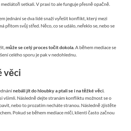
 mediátoři setkali. V praxi to ale funguje přesně opačně.
em jednání se dva lidé snaží vyřešit konflikt, který mezi
 přitom svůj střed. Něco, co se událo, neřeklo se, nebo se
it,
může se celý proces točit dokola
. A během mediace se
Řešení celého sporu je pak v nedohlednu.
é věci
jednání
nebáli jít do hloubky a ptali se i na těžké věci
.
 si všimli. Následně dejte stranám konfliktu možnost se o
jí bavit, nebo to prozatím necháte stranou. Následně zjistěte
 tichem. Pokud se během mediace mlčí, klienti často začnou