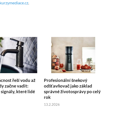
urzymediace.cz
.
nost řeší vodu až
Profesionální šnekový
kdy začne vadit:
odšťavňovač jako základ
 signály, které lidé
správné životosprávy po celý
rok
13.2.2026