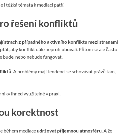
e i těžká témata k mediaci patří.
o řešení konfliktů
jí strach z případného aktivního konfliktu mezi stranami
 ptát, aby konflikt dále neprohlubovali. Přitom se ale často
ce bude, nebo nebude fungovat.
fliktů
. A problémy mají tendenci se schovávat právě tam,
hniky ihned využitelné v praxi.
nou korektnost
m je během mediace
udržovat příjemnou atmosféru
. A že