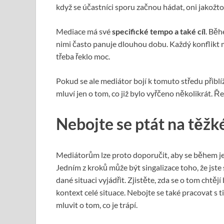
když se účastníci sporu začnou hádat, oni jakožto
Mediace má své
specifické tempo a také cíl
. Běh
nimi často panuje dlouhou dobu. Každý konflikt má
třeba řeklo moc.
Pokud se ale mediátor bojí k tomuto středu přiblíž
mluví jen o tom, co již bylo vyřčeno několikrát. 
Nebojte se ptát na těžk
Mediátorům lze proto doporučit, aby se během 
Jedním z kroků může být singalizace toho, že jste
dané situaci vyjádřit. Zjistěte, zda se o tom chtě
kontext celé situace. Nebojte se také pracovat s
mluvit o tom, co je trápí.