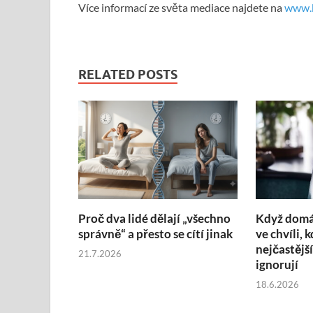
Více informací ze světa mediace najdete na
www.k
RELATED POSTS
Proč dva lidé dělají „všechno
Když domác
správně“ a přesto se cítí jinak
ve chvíli, 
nejčastější
21.7.2026
ignorují
18.6.2026