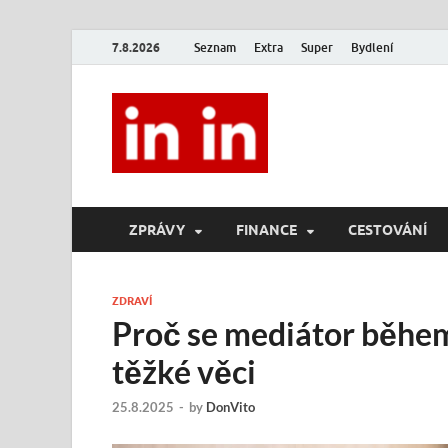
7.8.2026
Seznam
Extra
Super
Bydlení
In In
Magazín životního stylu.
ZPRÁVY
FINANCE
CESTOVÁNÍ
ZDRAVÍ
Proč se mediátor během
těžké věci
25.8.2025
-
by
DonVito