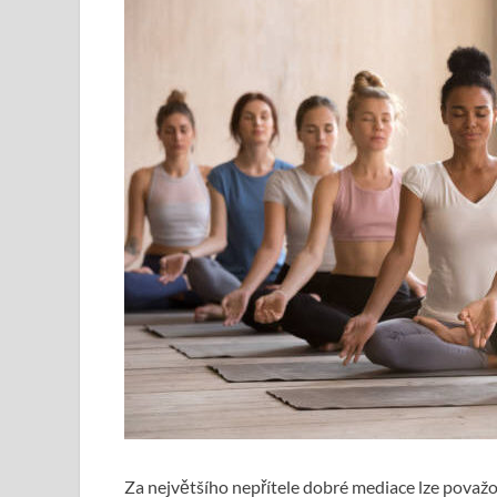
Za největšího nepřítele dobré mediace lze považo