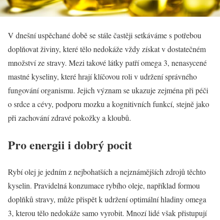
V dnešní uspěchané době se stále častěji setkáváme s potřebou
doplňovat živiny, které tělo nedokáže vždy získat v dostatečném
množství ze stravy. Mezi takové látky patří omega 3, nenasycené
mastné kyseliny, které hrají klíčovou roli v udržení správného
fungování organismu. Jejich význam se ukazuje zejména při péči
o srdce a cévy, podporu mozku a kognitivních funkcí, stejně jako
při zachování zdravé pokožky a kloubů.
Pro energii i dobrý pocit
Rybí olej je jedním z nejbohatších a nejznámějších zdrojů těchto
kyselin. Pravidelná konzumace rybího oleje, například formou
doplňků stravy, může přispět k udržení optimální hladiny omega
3, kterou tělo nedokáže samo vyrobit. Mnozí lidé však přistupují