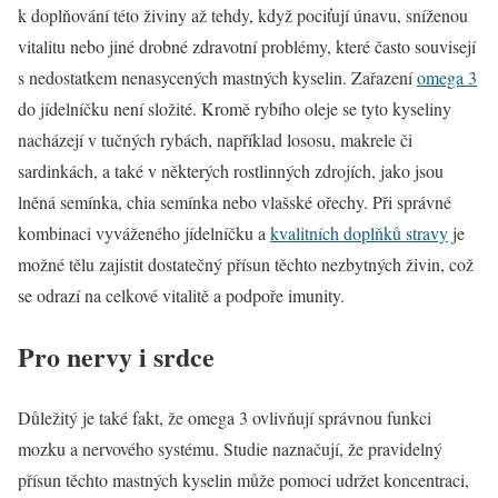
k doplňování této živiny až tehdy, když pociťují únavu, sníženou
vitalitu nebo jiné drobné zdravotní problémy, které často souvisejí
s nedostatkem nenasycených mastných kyselin. Zařazení
omega 3
do jídelníčku není složité. Kromě rybího oleje se tyto kyseliny
nacházejí v tučných rybách, například lososu, makrele či
sardinkách, a také v některých rostlinných zdrojích, jako jsou
lněná semínka, chia semínka nebo vlašské ořechy. Při správné
kombinaci vyváženého jídelníčku a
kvalitních doplňků stravy
je
možné tělu zajistit dostatečný přísun těchto nezbytných živin, což
se odrazí na celkové vitalitě a podpoře imunity.
Pro nervy i srdce
Důležitý je také fakt, že omega 3 ovlivňují správnou funkci
mozku a nervového systému. Studie naznačují, že pravidelný
přísun těchto mastných kyselin může pomoci udržet koncentraci,