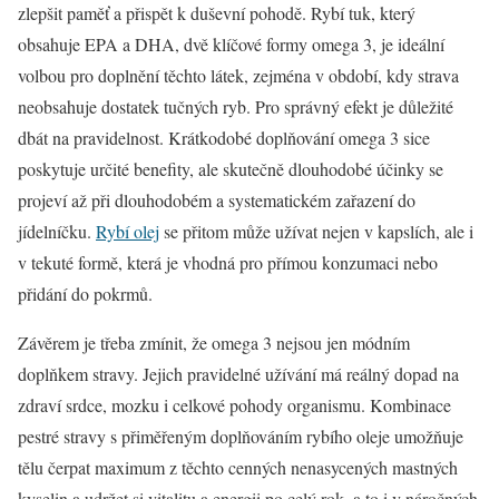
zlepšit paměť a přispět k duševní pohodě. Rybí tuk, který
obsahuje EPA a DHA, dvě klíčové formy omega 3, je ideální
volbou pro doplnění těchto látek, zejména v období, kdy strava
neobsahuje dostatek tučných ryb. Pro správný efekt je důležité
dbát na pravidelnost. Krátkodobé doplňování omega 3 sice
poskytuje určité benefity, ale skutečně dlouhodobé účinky se
projeví až při dlouhodobém a systematickém zařazení do
jídelníčku.
Rybí olej
se přitom může užívat nejen v kapslích, ale i
v tekuté formě, která je vhodná pro přímou konzumaci nebo
přidání do pokrmů.
Závěrem je třeba zmínit, že omega 3 nejsou jen módním
doplňkem stravy. Jejich pravidelné užívání má reálný dopad na
zdraví srdce, mozku i celkové pohody organismu. Kombinace
pestré stravy s přiměřeným doplňováním rybího oleje umožňuje
tělu čerpat maximum z těchto cenných nenasycených mastných
kyselin a udržet si vitalitu a energii po celý rok, a to i v náročných