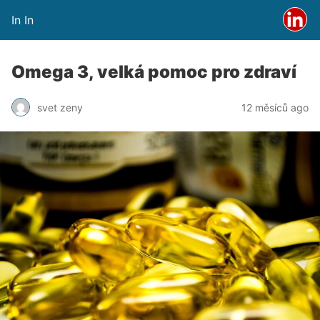
In In
Omega 3, velká pomoc pro zdraví
svet zeny
12 měsíců ago