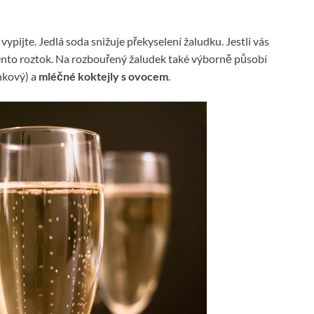
vypijte. Jedlá soda snižuje překyselení žaludku. Jestli vás
ento roztok. Na rozbouřený žaludek také výborně působí
nkový) a
mléčné koktejly s ovocem
.