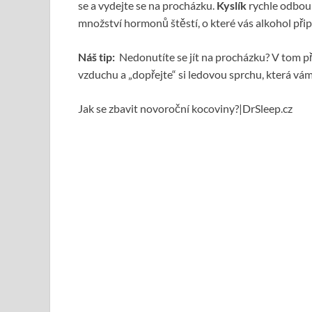
se a vydejte se na procházku.
Kyslík
rychle odbou
množství hormonů štěstí, o které vás alkohol přip
Náš tip:
Nedonutíte se jít na procházku? V tom př
vzduchu a „dopřejte“ si ledovou sprchu, která vá
Jak se zbavit novoroční kocoviny?|DrSleep.cz