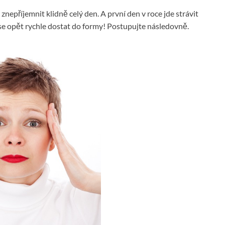
epříjemnit klidně celý den. A první den v roce jde strávit
se opět rychle dostat do formy! Postupujte následovně.