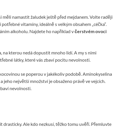
si měli namastit žaludek ještě před mejdanem. Volte raději
 potřebné vitamíny, ideálně s velkým obsahem „céčka“.
ním alkoholu. Najdete ho například v
čerstvém ovoci
, na kterou nedá dopustit mnoho lidí. A my s nimi
třebné látky, které vás zbaví pocitu nevolnosti.
s kocovinou se poperou v jakékoliv podobě. Aminokyselina
a jeho největší množství je obsaženo právě ve vejcích.
zbaví nevolnosti.
t drasticky. Ale kdo nezkusí, těžko tomu uvěří. Přemluvte