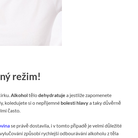
tný režim!
írku.
Alkohol
tělo
dehydratuje
a jestliže zapomenete
, koledujete si o nepříjemné
bolesti
hlavy
a taky důvěrně
lmi často.
ovina
se právě dostavila, i v tomto případě je velmi důležité
ylučování způsobí rychlejší odbourávání alkoholu z těla