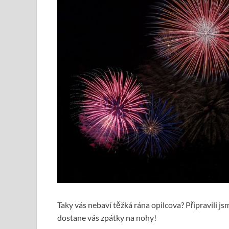
Taky vás nebaví těžká rána opilcova? Připravili j
dostane vás zpátky na nohy!