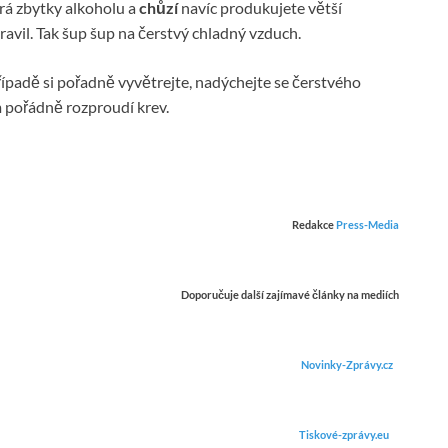
rá zbytky alkoholu a
chůzí
navíc produkujete větší
ravil. Tak šup šup na čerstvý chladný vzduch.
ípadě si pořadně vyvětrejte, nadýchejte se čerstvého
m pořádně rozproudí krev.
Redakce
Press-Media
Doporučuje další zajímavé články na mediích
Novinky-Zprávy.cz
Tiskové-zprávy.eu