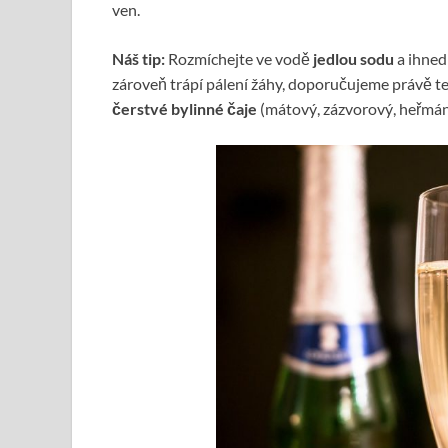
ven.
Náš tip:
Rozmíchejte ve vodě
jedlou sodu
a ihned 
zároveň trápí pálení žáhy, doporučujeme právě t
čerstvé bylinné čaje
(mátový, zázvorový, heřmá