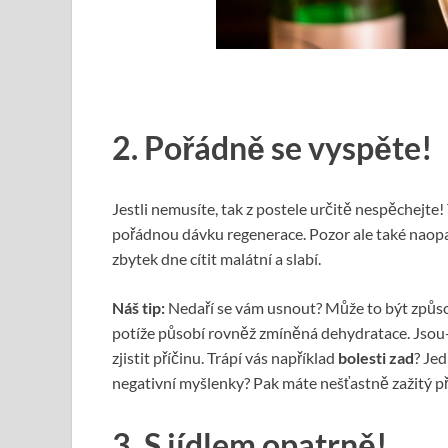
2. Pořádně se vyspěte!
Jestli nemusíte, tak z postele určitě nespěchejte! 
pořádnou dávku regenerace. Pozor ale také naopa
zbytek dne cítit malátní a slabí.
Náš tip:
Nedaří se vám usnout? Může to být způso
potíže působí rovněž zmíněná dehydratace. Jsou-l
zjistit příčinu. Trápí vás například
bolesti zad
? Je
negativní myšlenky? Pak máte nešťastně zažitý p
3. S jídlem opatrně!