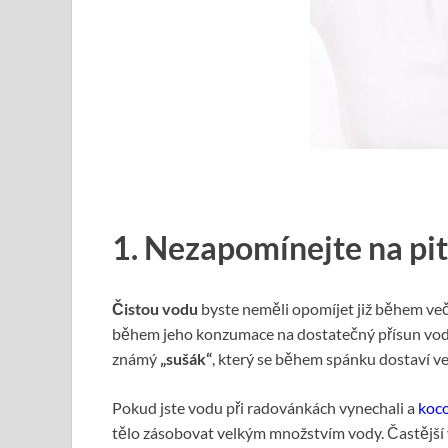
1. Nezapomínejte na pi
Čistou vodu
byste neměli opomíjet již během več
během jeho konzumace na dostatečný přísun vody
známý
„sušák“
, který se během spánku dostaví ve
Pokud jste vodu při radovánkách vynechali a
koc
tělo zásobovat velkým množstvím vody. Častější v