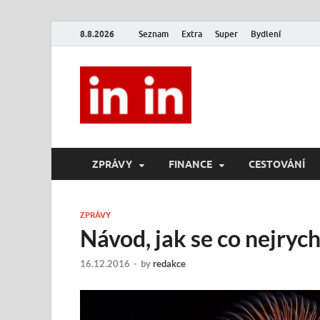
8.8.2026
Seznam
Extra
Super
Bydlení
In In
Magazín životního stylu.
ZPRÁVY
FINANCE
CESTOVÁNÍ
ZPRÁVY
Návod, jak se co nejrych
16.12.2016
-
by
redakce