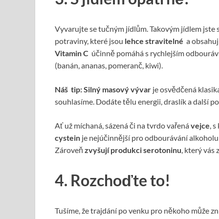
Vyvarujte se tučným jídlům. Takovým jídlem jste 
potraviny, které jsou
lehce stravitelné
a obsahují
Vitamin C
účinně pomáhá s rychlejším odbourává
(banán, ananas, pomeranč, kiwi).
Náš tip:
Silný masový vývar
je osvědčená klasika
souhlasíme. Dodáte tělu energii, draslík a další po
Ať už míchaná, sázená či na tvrdo vařená
vejce
, 
cystein
je nejúčinnější pro odbourávání alkoholu 
Zároveň
zvyšují produkci
serotoninu
, který vás 
4. Rozchoďte to!
Tušíme, že trajdání po venku pro někoho může zní