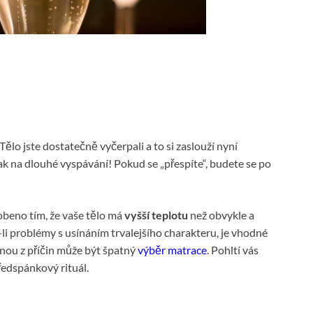
Tělo jste dostatečně vyčerpali a to si zaslouží nyní
k na dlouhé vyspávání! Pokud se „přespíte“, budete se po
beno tím, že vaše tělo má
vyšší teplotu
než obvykle a
i problémy s usínáním trvalejšího charakteru, je vhodné
dnou z příčin může být špatný
výběr matrace
. Pohltí vás
ředspánkový rituál.