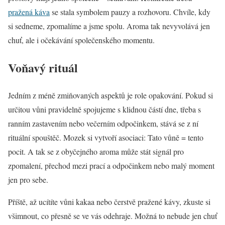
pražená káva
se stala symbolem pauzy a rozhovoru. Chvíle, kdy
si sedneme, zpomalíme a jsme spolu. Aroma tak nevyvolává jen
chuť, ale i očekávání společenského momentu.
Voňavý rituál
Jedním z méně zmiňovaných aspektů je role opakování. Pokud si
určitou vůni pravidelně spojujeme s klidnou částí dne, třeba s
ranním zastavením nebo večerním odpočinkem, stává se z ní
rituální spouštěč. Mozek si vytvoří asociaci: Tato vůně = tento
pocit. A tak se z obyčejného aroma může stát signál pro
zpomalení, přechod mezi prací a odpočinkem nebo malý moment
jen pro sebe.
Příště, až ucítíte vůni kakaa nebo čerstvě pražené kávy, zkuste si
všimnout, co přesně se ve vás odehraje. Možná to nebude jen chuť