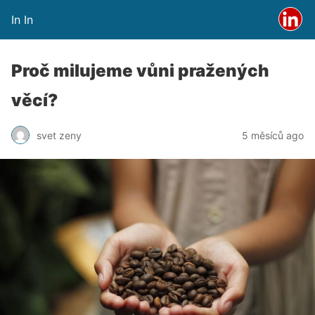
In In
Proč milujeme vůni pražených
věcí?
svet zeny
5 měsíců ago