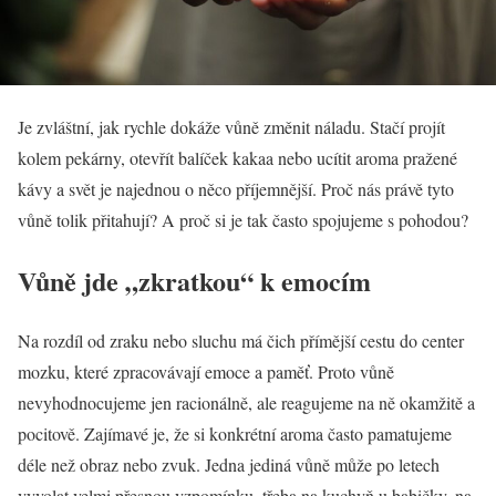
Je zvláštní, jak rychle dokáže vůně změnit náladu. Stačí projít
kolem pekárny, otevřít balíček kakaa nebo ucítit aroma pražené
kávy a svět je najednou o něco příjemnější. Proč nás právě tyto
vůně tolik přitahují? A proč si je tak často spojujeme s pohodou?
Vůně jde „zkratkou“ k emocím
Na rozdíl od zraku nebo sluchu má čich přímější cestu do center
mozku, které zpracovávají emoce a paměť. Proto vůně
nevyhodnocujeme jen racionálně, ale reagujeme na ně okamžitě a
pocitově. Zajímavé je, že si konkrétní aroma často pamatujeme
déle než obraz nebo zvuk. Jedna jediná vůně může po letech
vyvolat velmi přesnou vzpomínku, třeba na kuchyň u babičky, na