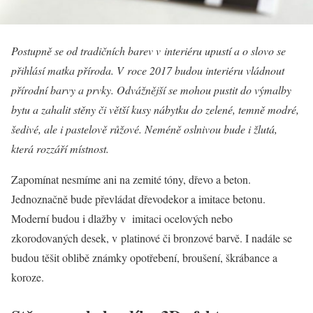
Postupně se od tradičních barev v interiéru upustí a o slovo se
přihlásí matka příroda. V roce 2017 budou interiéru vládnout
přírodní barvy a prvky. Odvážnější se mohou pustit do výmalby
bytu a zahalit stěny či větší kusy nábytku do zelené, temně modré,
šedivé, ale i pastelově růžové. Neméně oslnivou bude i žlutá,
která rozzáří místnost.
Zapomínat nesmíme ani na zemité tóny, dřevo a beton.
Jednoznačně bude převládat dřevodekor a imitace betonu.
Moderní budou i dlažby v imitaci ocelových nebo
zkorodovaných desek, v platinové či bronzové barvě. I nadále se
budou těšit oblibě známky opotřebení, broušení, škrábance a
koroze.