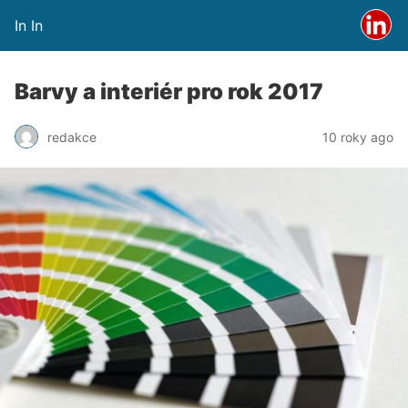
In In
Barvy a interiér pro rok 2017
redakce
10 roky ago