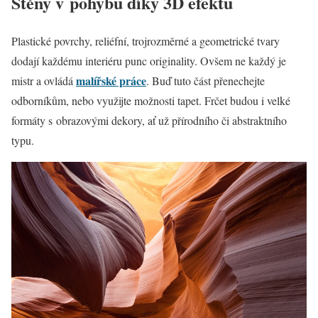
Stěny v pohybu díky 3D efektu
Plastické povrchy, reliéfní, trojrozměrné a geometrické tvary
dodají každému interiéru punc originality. Ovšem ne každý je
malířské práce
mistr a ovládá
. Buď tuto část přenechejte
odborníkům, nebo využijte možnosti tapet. Frčet budou i velké
formáty s obrazovými dekory, ať už přírodního či abstraktního
typu.