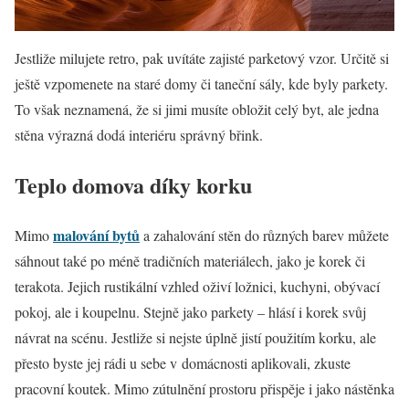
Jestliže milujete retro, pak uvítáte zajisté parketový vzor. Určitě si
ještě vzpomenete na staré domy či taneční sály, kde byly parkety.
To však neznamená, že si jimi musíte obložit celý byt, ale jedna
stěna výrazná dodá interiéru správný břink.
Teplo domova díky korku
malování bytů
Mimo
a zahalování stěn do různých barev můžete
sáhnout také po méně tradičních materiálech, jako je korek či
terakota. Jejich rustikální vzhled oživí ložnici, kuchyni, obývací
pokoj, ale i koupelnu. Stejně jako parkety – hlásí i korek svůj
návrat na scénu. Jestliže si nejste úplně jistí použitím korku, ale
přesto byste jej rádi u sebe v domácnosti aplikovali, zkuste
pracovní koutek. Mimo zútulnění prostoru přispěje i jako nástěnka