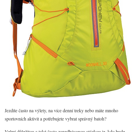
Jezdíte často na výlety, na více denní treky nebo máte mnoho
sportovních aktivit a potřebujete vybrat správný batoh?
Velmi důležitou a také často zanedbávanou otázkou je, kdo bude