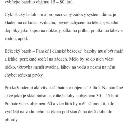
vybírejte batoh o objemu 15 – 80 litrů.
Cyklistický batoh – má propracovaný zádový systém, důraz je
kladen na cirkulaci vzduchu, pevné uchycení na těle a speciální
doplňky jako kapsa na doklady, síťku na přilbu, poutko na láhev s
vodou, apod.
Běžecký batoh – Pánské i dámské běžecké batohy musí být malé
a lehké, perfektně sedící na zádech. Mělo by se do nich vlézt
tričko, větrovka menší svačina, láhev na vodu a nesmí na něm
chybět reflexní prvky.
Pro každodenní aktivity stačí batoh o objemu 15 litrů. Na náročné
akce jako je skialpinismus volte batohy s objemem 30 – 45 litrů.
Po batozích s objemem 60 a více litrů by měli sáhnout ti, kdo
vyrážejí na vodu nebo na týden pod stan či na delší dobu do
přírody.