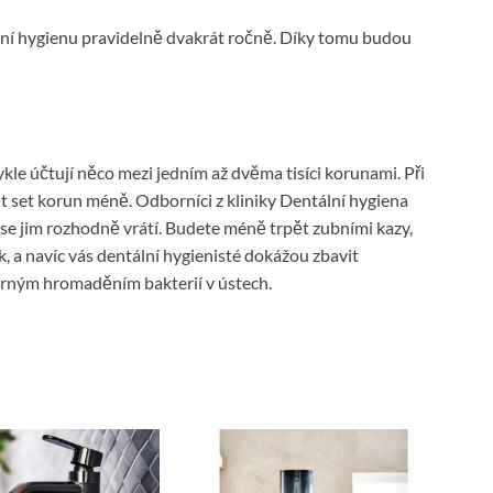
ální hygienu pravidelně dvakrát ročně. Díky tomu budou
ykle účtují něco mezi jedním až dvěma tisíci korunami. Při
ět set korun méně. Odborníci z kliniky Dentální hygiena
 se jim rozhodně vrátí. Budete méně trpět zubními kazy,
, a navíc vás dentální hygienisté dokážou zbavit
ěrným hromaděním bakterií v ústech.