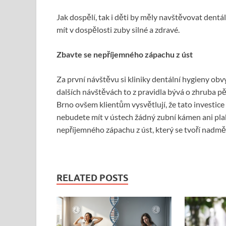
Jak dospělí, tak i děti by měly navštěvovat dent
mít v dospělosti zuby silné a zdravé.
Zbavte se nepříjemného zápachu z úst
Za první návštěvu si kliniky dentální hygieny obv
dalších návštěvách to z pravidla bývá o zhruba p
Brno ovšem klientům vysvětlují, že tato investice
nebudete mít v ústech žádný zubní kámen ani plak
nepříjemného zápachu z úst, který se tvoří nadm
RELATED POSTS