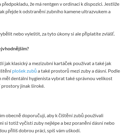
 předpokladu, že má rentgen v ordinaci k dispozici. Jestliže
pak přejde k odstranění zubního kamene ultrazvukem a
lit nebo vyleštit, za tyto úkony si ale připlatíte zvlášť.
nejvhodnějším?
í jak klasický a mezizubní kartáček používat a také jak
ištění
plošek zubů
a také prostorů mezi zuby a dásní. Podle
m měl dentální hygienista vybrat také správnou velikost
prostory jinak široké.
tům obecně doporučují, aby k čištění zubů používali
 si totiž vyčistí zuby nejlépe a bez poranění dásní nebo
u příliš dobrou práci, spíš vám uškodí.