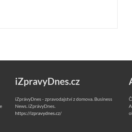
iZpravyDnes.cz
iZprávyDnes - zpravodajství z domova. Business
Č
e
News. iZprávyDnes.
A
https://izpravydnes.cz/
o