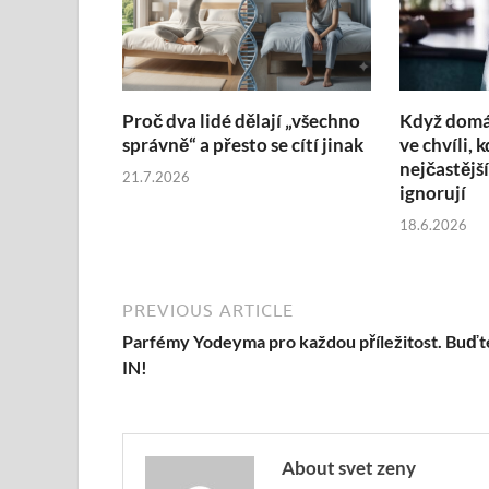
Proč dva lidé dělají „všechno
Když domác
správně“ a přesto se cítí jinak
ve chvíli, 
nejčastější
21.7.2026
ignorují
18.6.2026
PREVIOUS ARTICLE
Parfémy Yodeyma pro každou příležitost. Buďt
IN!
About svet zeny