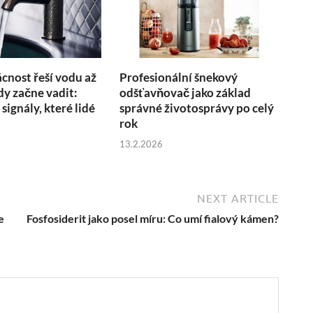
nost řeší vodu až
Profesionální šnekový
kdy začne vadit:
odšťavňovač jako základ
 signály, které lidé
správné životosprávy po celý
rok
13.2.2026
NEXT ARTICLE
e
Fosfosiderit jako posel míru: Co umí fialový kámen?