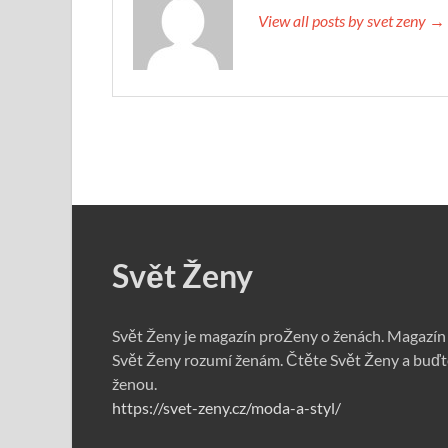
View all posts by svet zeny →
Svět Ženy
Svět Ženy je magazín proŽeny o ženách. Magazín
Svět Ženy rozumí ženám. Čtěte Svět Ženy a buďt
ženou.
https://svet-zeny.cz/moda-a-styl/