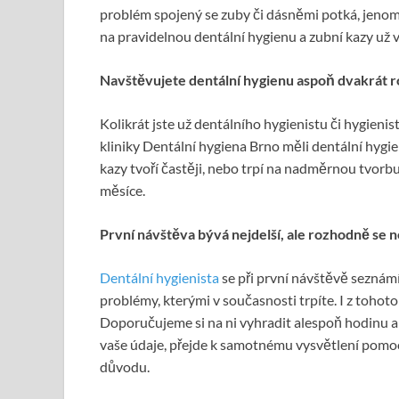
problém spojený se zuby či dásněmi potká, jenom
na pravidelnou dentální hygienu a zubní kazy už 
Navštěvujete dentální hygienu aspoň dvakrát 
Kolikrát jste už dentálního hygienistu či hygieni
kliniky Dentální hygiena Brno měli dentální hygie
kazy tvoří častěji, nebo trpí na nadměrnou tvorb
měsíce.
První návštěva bývá nejdelší, ale rozhodně se 
Dentální hygienista
se při první návštěvě seznám
problémy, kterými v současnosti trpíte. I z tohoto
Doporučujeme si na ni vyhradit alespoň hodinu a č
vaše údaje, přejde k samotnému vysvětlení pomocí 
důvodu.