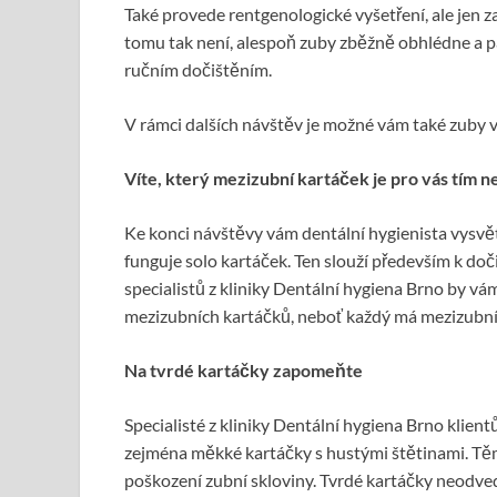
Také provede rentgenologické vyšetření, ale jen za
tomu tak není, alespoň zuby zběžně obhlédne a 
ručním dočištěním.
V rámci dalších návštěv je možné vám také zuby vybě
Víte, který mezizubní kartáček je pro vás tím 
Ke konci návštěvy vám dentální hygienista vysvětl
funguje solo kartáček. Ten slouží především k doč
specialistů z kliniky Dentální hygiena Brno by vá
mezizubních kartáčků, neboť každý má mezizubní 
Na tvrdé kartáčky zapomeňte
Specialisté z kliniky Dentální hygiena Brno klien
zejména měkké kartáčky s hustými štětinami. Těmi
poškození zubní skloviny. Tvrdé kartáčky neodvedo