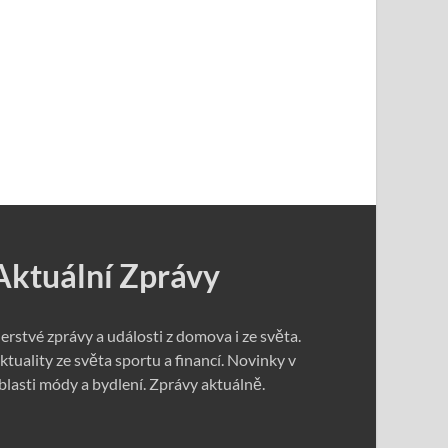
Aktuální Zprávy
erstvé zprávy a události z domova i ze světa.
ktuality ze světa sportu a financí. Novinky v
blasti módy a bydlení. Zprávy aktuálně.