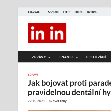
6.8.2026
Seznam
Extra
Super
Bydlení
In In
Magazín životního stylu.
ZPRÁVY
FINANCE
CESTOVÁNÍ
ZDRAVÍ
Jak bojovat proti para
pravidelnou dentální h
22.10.2021
-
by
svet zeny