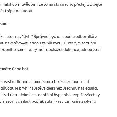
 málokdo si uvědomí, že tomu šlo snadno předejít. Dbejte
vás trápit nebudou.
ročně
stku letos navštívili? Správně bychom podle odborníků z
nu navštěvovat jednou za půl roku. Ti, kterým se zubní
u zubního kamene, by měli docházet dokonce jednou za tři
nemáte čeho bát
í s vaší rodinnou anamnézou a také se zdravotními
 důvodu je první návštěva delší než všechny následující.
tvrt času. Jakmile si dentální hygienista zapíše všechny
názorných ilustrací, jak zubní kazy vznikají a z jakého