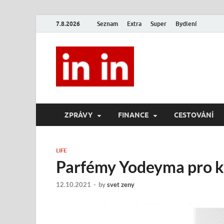
7.8.2026
Seznam
Extra
Super
Bydlení
In In
Magazín životního stylu.
ZPRÁVY
FINANCE
CESTOVÁNÍ
LIFE
Parfémy Yodeyma pro ka
12.10.2021
-
by
svet zeny