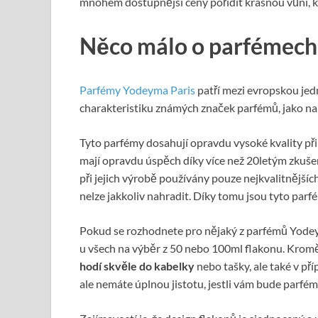
mnohem dostupnější ceny pořídit krásnou vůni, kt
Něco málo o parfémec
Parfémy Yodeyma Paris
patří mezi evropskou jed
charakteristiku známých značek parfémů, jako na
Tyto parfémy dosahují opravdu vysoké kvality př
mají opravdu úspěch díky více než 20letým zkuš
při jejich výrobě používány pouze nejkvalitnějšíc
nelze jakkoliv nahradit. Díky tomu jsou tyto parfém
Pokud se rozhodnete pro nějaký z parfémů Yodey
u všech na výběr z 50 nebo 100ml flakonu. Kromě
hodí skvěle do kabelky
nebo tašky, ale také v př
ale nemáte úplnou jistotu, jestli vám bude parfém