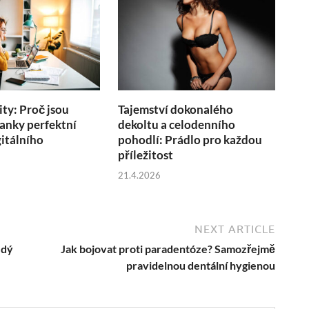
ity: Proč jsou
Tajemství dokonalého
anky perfektní
dekoltu a celodenního
itálního
pohodlí: Prádlo pro každou
u
příležitost
21.4.2026
NEXT ARTICLE
ždý
Jak bojovat proti paradentóze? Samozřejmě
pravidelnou dentální hygienou