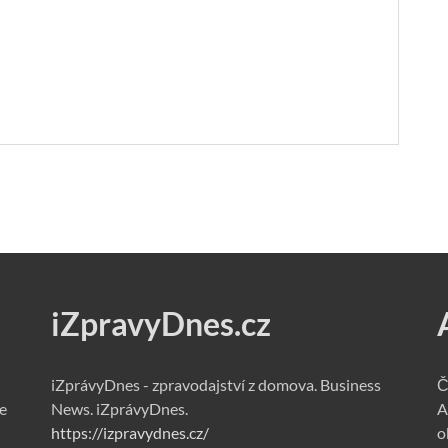
iZpravyDnes.cz
iZprávyDnes - zpravodajství z domova. Business
Č
e
News. iZprávyDnes.
A
https://izpravydnes.cz/
o