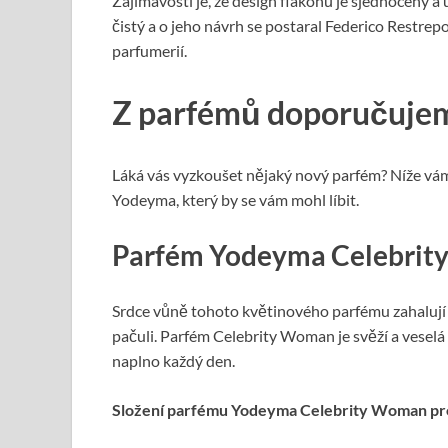
Zajímavostí je, že design flakonů je sjednocený a
čistý a o jeho návrh se postaral Federico Restrep
parfumerií.
Z parfémů doporučuje
Láká vás vyzkoušet nějaký nový parfém? Níže vám
Yodeyma, který by se vám mohl líbit.
Parfém Yodeyma Celebri
Srdce vůně tohoto květinového parfému zahalují 
pačuli. Parfém Celebrity Woman je svěží a veselá v
naplno každý den.
Složení parfému Yodeyma Celebrity Woman pr