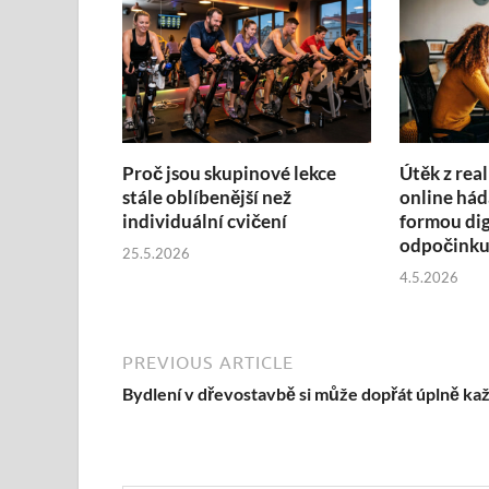
Proč jsou skupinové lekce
Útěk z real
stále oblíbenější než
online hád
individuální cvičení
formou dig
odpočink
25.5.2026
4.5.2026
PREVIOUS ARTICLE
Bydlení v dřevostavbě si může dopřát úplně ka