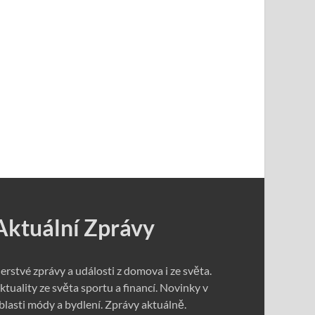
Aktuální Zprávy
erstvé zprávy a události z domova i ze světa.
ktuality ze světa sportu a financí. Novinky v
blasti módy a bydlení. Zprávy aktuálně.