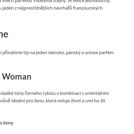
 u všech parfémů Yodeyma stejný. Je velice jednoduchý,
o, jeden z nejprestižnějších návrhářů francouzských
me
 přinášíme tip na jeden dámský, pánský a unisex parfém
ty Woman
sladké tóny černého rybízu v kombinaci s orientálním
ůně ideální pro ženu, která miluje život a umí ho žít
o ženy