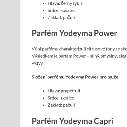
Hlava: černý rybíz
Srdce: kosatec
Základ: pačuli
Parfém Yodeyma Power
Vůni parfému charakterizují citrusové tóny se sko
Výsledkem je parfém Power – silný, smyslný, elega
výzvy.
Složení parfému Yodeyma Power pro muže
Hlava: grapefruit
Srdce: skořice
Základ: pačuli
Parfém Yodeyma Capri