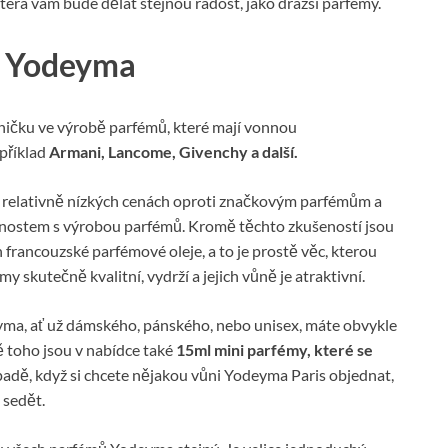
erá vám bude dělat stejnou radost, jako dražší parfémy.
h Yodeyma
ničku ve výrobě parfémů, které mají vonnou
příklad
Armani, Lancome, Givenchy a další.
i relativně nízkých cenách oproti značkovým parfémům a
enostem s výrobou parfémů. Kromě těchto zkušeností jsou
h francouzské parfémové oleje, a to je prostě věc, kterou
y skutečně kvalitní, vydrží a jejich vůně je atraktivní.
ma, ať už dámského, pánského, nebo unisex, máte obvykle
 toho jsou v nabídce také
15ml mini parfémy, které se
ípadě, když si chcete nějakou vůni Yodeyma Paris objednat,
 sedět.