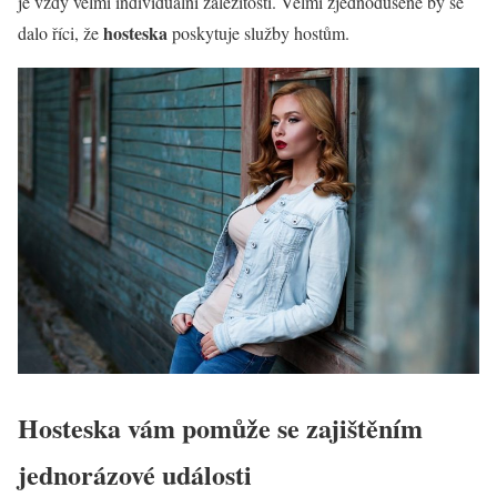
je vždy velmi individuální záležitostí. Velmi zjednodušeně by se
hosteska
dalo říci, že
poskytuje služby hostům.
Hosteska vám pomůže se zajištěním
jednorázové události