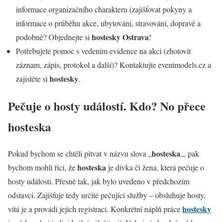
informace organizačního charakteru (zajišťovat pokyny a
informace o průběhu akce, ubytování, stravování, dopravě a
hostesky Ostrava
podobně? Objednejte si
!
Potřebujete pomoc s vedením evidence na akci (zhotovit
záznam, zápis, protokol a další)? Kontaktujte eventmodels.cz a
hostesky
zajistěte si
.
Pečuje o hosty událostí. Kdo? No přece
hosteska
hosteska
Pokud bychom se chtěli pitvat v názvu slova „
„, pak
hosteska
bychom mohli říci, že
je dívka či žena, která pečuje o
hosty události. Přesně tak, jak bylo uvedeno v předchozím
odstavci. Zajišťuje tedy určité pečující služby – obsluhuje hosty,
hostesky
vítá je a provádí jejich registraci. Konkrétní náplň práce