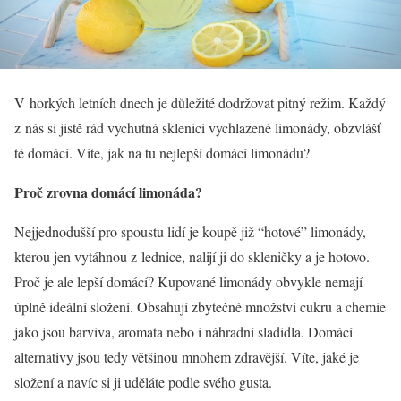
V horkých letních dnech je důležité dodržovat pitný režim. Každý
z nás si jistě rád vychutná sklenici vychlazené limonády, obzvlášť
té domácí. Víte, jak na tu nejlepší domácí limonádu?
Proč zrovna domácí limonáda?
Nejjednodušší pro spoustu lidí je koupě již “hotové” limonády,
kterou jen vytáhnou z lednice, nalijí ji do skleničky a je hotovo.
Proč je ale lepší domácí? Kupované limonády obvykle nemají
úplně ideální složení. Obsahují zbytečné množství cukru a chemie
jako jsou barviva, aromata nebo i náhradní sladidla. Domácí
alternativy jsou tedy většinou mnohem zdravější. Víte, jaké je
složení a navíc si ji uděláte podle svého gusta.