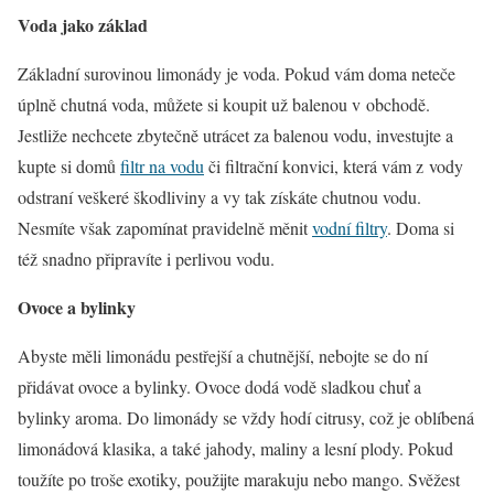
Voda jako základ
Základní surovinou limonády je voda. Pokud vám doma neteče
úplně chutná voda, můžete si koupit už balenou v obchodě.
Jestliže nechcete zbytečně utrácet za balenou vodu, investujte a
kupte si domů
filtr na vodu
či filtrační konvici, která vám z vody
odstraní veškeré škodliviny a vy tak získáte chutnou vodu.
Nesmíte však zapomínat pravidelně měnit
vodní filtry
. Doma si
též snadno připravíte i perlivou vodu.
Ovoce a bylinky
Abyste měli limonádu pestřejší a chutnější, nebojte se do ní
přidávat ovoce a bylinky. Ovoce dodá vodě sladkou chuť a
bylinky aroma. Do limonády se vždy hodí citrusy, což je oblíbená
limonádová klasika, a také jahody, maliny a lesní plody. Pokud
toužíte po troše exotiky, použijte marakuju nebo mango. Svěžest