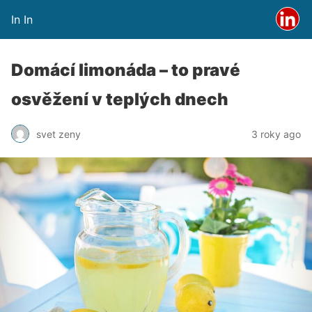
In In
Domácí limonáda – to pravé
osvěžení v teplých dnech
svet zeny
3 roky ago