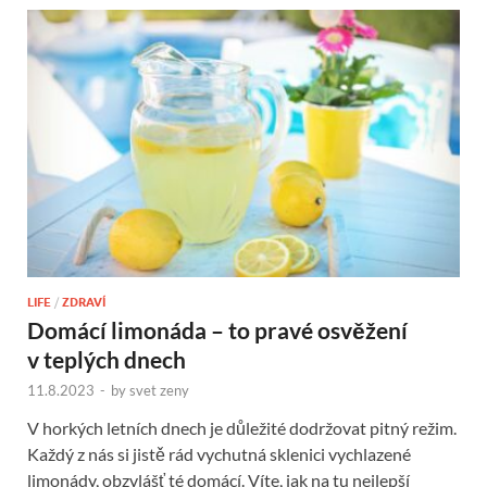
LIFE
/
ZDRAVÍ
Domácí limonáda – to pravé osvěžení
v teplých dnech
11.8.2023
-
by
svet zeny
V horkých letních dnech je důležité dodržovat pitný režim.
Každý z nás si jistě rád vychutná sklenici vychlazené
limonády, obzvlášť té domácí. Víte, jak na tu nejlepší