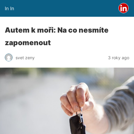
In In
Autem k moři: Na co nesmíte
zapomenout
svet zeny
3 roky ago