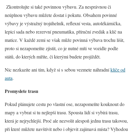
Zkontrolujte si také povinnou výbavu. Za nesprávnou či
neúplnou výbavu můžete dostat i pokutu. Obsahem povinné
výbavy je výstražný trojúhelník, reflexní vesta, autolékárnička,
lepicí sada nebo rezervní pneumatika, příruční zvedák a klíč na
matice. V každé zemi se však může povinná výbava trochu lišit,
proto si nezapomeňte zjistit, co je nutné míti ve vozidle podle
států, do kterých míříte, či kterými budete projíždět.
Nic nezkazíte ani tím, když si s sebou vezmete náhradní
klíče od
auta
.
Promyslete trasu
Pokud plánujete cestu po vlastní ose, nezapomeňte kouknout do
mapy a vybrat si tu nejlepší trasu. Spousta lidí si vybírá trasu,
která je nejrychlejší. Proč ale nezvolit alespoň jednu trasu takovou,
při které můžete navštívit nebo i objevit zajímavá místa? Výhodou