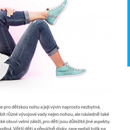
 je pro dětskou nohu a její vývin naprosto nezbytná.
it různé vývojové vady nejen nohou, ale následně také
é obuvi velmi záleží, pro děti jsou důležité jiné aspekty.
odlná. Větší děti a převážně dívky, zase nedají tolik na