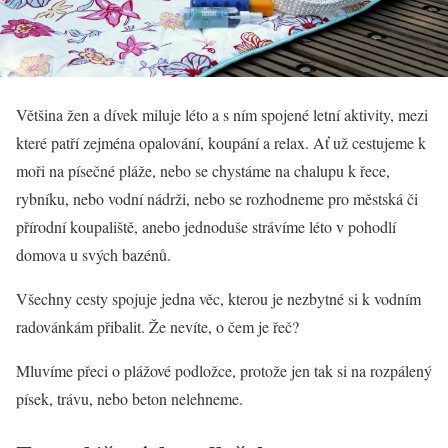
Většina žen a dívek miluje léto a s ním spojené letní aktivity, mezi
které patří zejména opalování, koupání a relax. Ať už cestujeme k
moři na písečné pláže, nebo se chystáme na chalupu k řece,
rybníku, nebo vodní nádrži, nebo se rozhodneme pro městská či
přírodní koupaliště, anebo jednoduše strávíme léto v pohodlí
domova u svých bazénů.
Všechny cesty spojuje jedna věc, kterou je nezbytné si k vodním
radovánkám přibalit. Že nevíte, o čem je řeč?
Mluvíme přeci o plážové podložce, protože jen tak si na rozpálený
písek, trávu, nebo beton nelehneme.