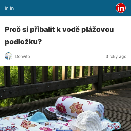
In In
Proč si přibalit k vodě plážovou
podložku?
DonVito
3 roky ago