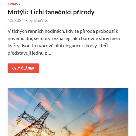
ZPRÁVY
Motýli: Tichí tanečníci přírody
4.1.2024
-
by
DonVito
V tichých ranních hodinách, kdy se příroda probouzí k
novému dni, se motýli vznášejí jako barevné stíny mezi
květy. Jsou to tvorové plní elegance a krásy, kteří
představují jednu z …
CELÝ ČLÁNEK