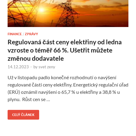
FINANCE
/
ZPRÁVY
Regulovaná část ceny elektřiny od ledna
vzroste o téměř 66 %. Ušetřit můžete
změnou dodavatele
14.12.2023
-
by
svet zeny
Už v listopadu padlo konečné rozhodnutí o navýšení
regulované části ceny elektřiny. Energetický regulační úřad
(ERÚ) oznámil navýšení o 65,7 % u elektřiny a 38,8 % u
plynu. Růst cen se …
CELÝ ČLÁNEK