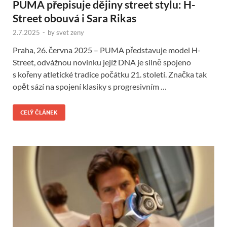
PUMA přepisuje dějiny street stylu: H-
Street obouvá i Sara Rikas
2.7.2025
-
by
svet zeny
Praha, 26. června 2025 – PUMA představuje model H-
Street, odvážnou novinku jejíž DNA je silně spojeno
s kořeny atletické tradice počátku 21. století. Značka tak
opět sází na spojení klasiky s progresivním …
CELÝ ČLÁNEK