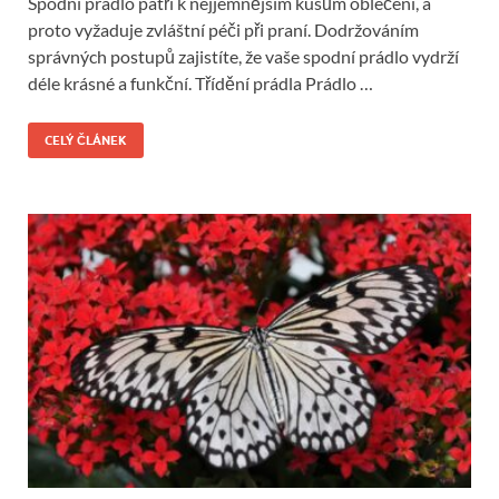
Spodní prádlo patří k nejjemnějším kusům oblečení, a
proto vyžaduje zvláštní péči při praní. Dodržováním
správných postupů zajistíte, že vaše spodní prádlo vydrží
déle krásné a funkční. Třídění prádla Prádlo …
CELÝ ČLÁNEK