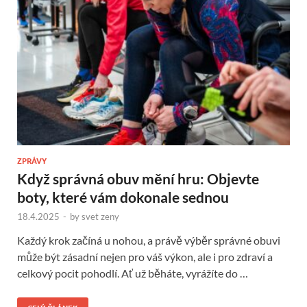
ZPRÁVY
Když správná obuv mění hru: Objevte
boty, které vám dokonale sednou
18.4.2025
-
by
svet zeny
Každý krok začíná u nohou, a právě výběr správné obuvi
může být zásadní nejen pro váš výkon, ale i pro zdraví a
celkový pocit pohodlí. Ať už běháte, vyrážíte do …