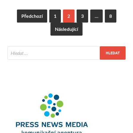
Předchozí
1
2
3
…
8
Následující