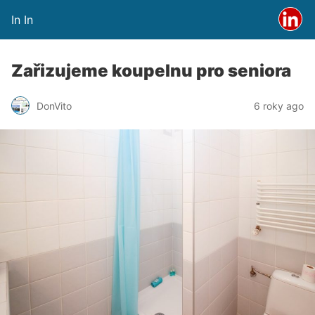
In In
Zařizujeme koupelnu pro seniora
DonVito
6 roky ago