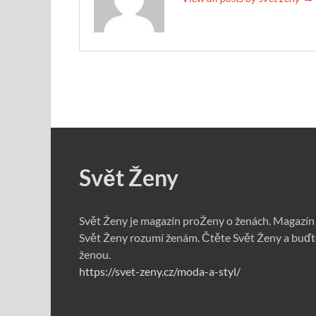
Svět Ženy
Svět Ženy je magazín proŽeny o ženách. Magazín
Svět Ženy rozumí ženám. Čtěte Svět Ženy a buďt
ženou.
https://svet-zeny.cz/moda-a-styl/