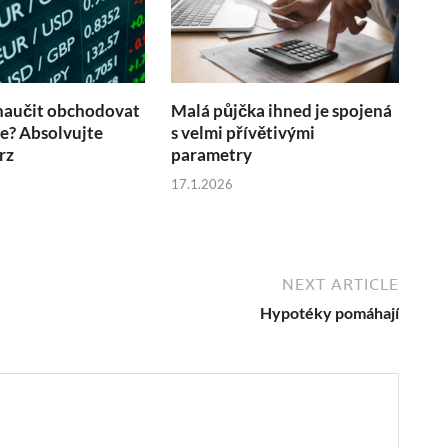
naučit obchodovat
Malá půjčka ihned je spojená
ne? Absolvujte
s velmi přívětivými
rz
parametry
17.1.2026
NEXT ARTICLE
Hypotéky pomáhají