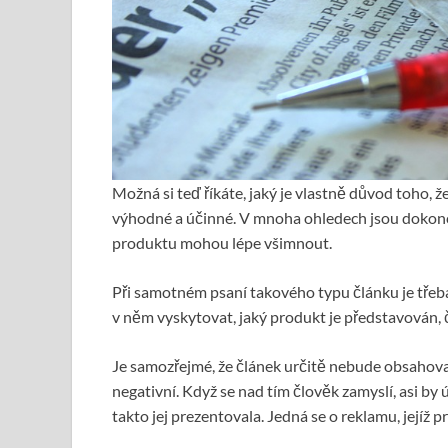
Možná si teď říkáte, jaký je vlastně důvod toho, že 
výhodné a účinné. V mnoha ohledech jsou dokonce
produktu mohou lépe všimnout.
Při samotném psaní takového typu článku je třeba
v něm vyskytovat, jaký produkt je představován, 
Je samozřejmé, že článek určitě nebude obsahova
negativní. Když se nad tím člověk zamyslí, asi by
takto jej prezentovala. Jedná se o reklamu, jejíž