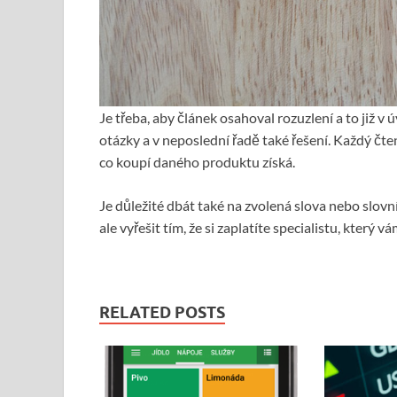
Je třeba, aby článek osahoval rozuzlení a to již 
otázky a v neposlední řadě také řešení. Každý čte
co koupí daného produktu získá.
Je důležité dbát také na zvolená slova nebo slovn
ale vyřešit tím, že si zaplatíte specialistu, který 
RELATED POSTS