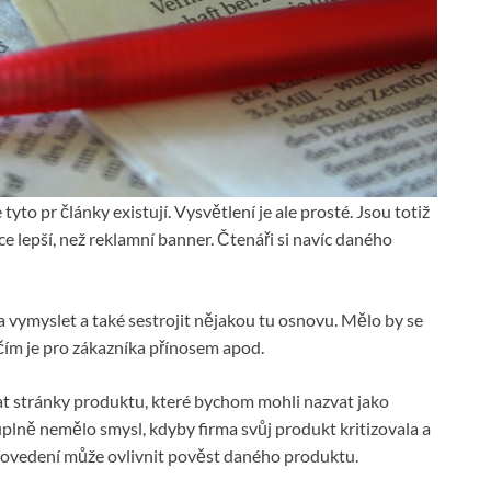
tyto pr články existují. Vysvětlení je ale prosté. Jsou totiž
 lepší, než reklamní banner. Čtenáři si navíc daného
 vymyslet a také sestrojit nějakou tu osnovu. Mělo by se
čím je pro zákazníka přínosem apod.
t stránky produktu, které bychom mohli nazvat jako
 úplně nemělo smysl, kdyby firma svůj produkt kritizovala a
 provedení může ovlivnit pověst daného produktu.