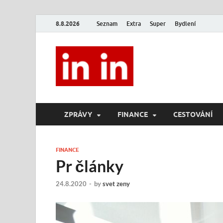
8.8.2026
Seznam
Extra
Super
Bydlení
In In
Magazín životního stylu.
ZPRÁVY
FINANCE
CESTOVÁNÍ
FINANCE
Pr články
24.8.2020
-
by
svet zeny