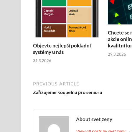
Chcete se 
akcie onli
kvalitní ku
Objevte nejlepší pokladní
systémy u nás
29.3.2026
31.3.2026
PREVIOUS ARTICLE
Zařizujeme koupelnu pro seniora
About svet zeny
View all posts by svet zeny →