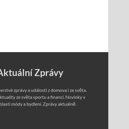
Aktuální Zprávy
erstvé zprávy a události z domova i ze světa.
ktuality ze světa sportu a financí. Novinky v
blasti módy a bydlení. Zprávy aktuálně.