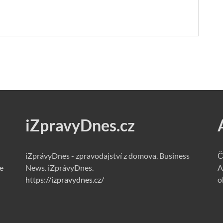
iZpravyDnes.cz
iZprávyDnes - zpravodajství z domova. Business
Č
e
News. iZprávyDnes.
A
https://izpravydnes.cz/
o