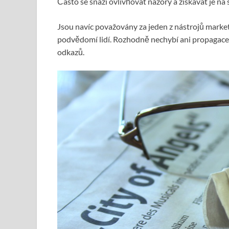
Často se snaží ovlivňovat názory a získávat je na s
Jsou navíc považovány za jeden z nástrojů market
podvědomí lidí. Rozhodně nechybí ani propagace. 
odkazů.