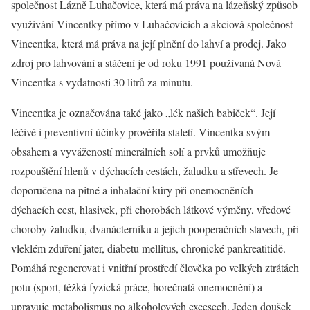
společnost Lázně Luhačovice, která má práva na lázeňský způsob
využívání Vincentky přímo v Luhačovicích a akciová společnost
Vincentka, která má práva na její plnění do lahví a prodej. Jako
zdroj pro lahvování a stáčení je od roku 1991 používaná Nová
Vincentka s vydatnosti 30 litrů za minutu.
Vincentka je označována také jako „lék našich babiček“. Její
léčivé i preventivní účinky prověřila staletí. Vincentka svým
obsahem a vyvážeností minerálních solí a prvků umožňuje
rozpouštění hlenů v dýchacích cestách, žaludku a střevech. Je
doporučena na pitné a inhalační kúry při onemocněních
dýchacích cest, hlasivek, při chorobách látkové výměny, vředové
choroby žaludku, dvanácterníku a jejich pooperačních stavech, při
vleklém zduření jater, diabetu mellitus, chronické pankreatitidě.
Pomáhá regenerovat i vnitřní prostředí člověka po velkých ztrátách
potu (sport, těžká fyzická práce, horečnatá onemocnění) a
upravuje metabolismus po alkoholových excesech. Jeden doušek