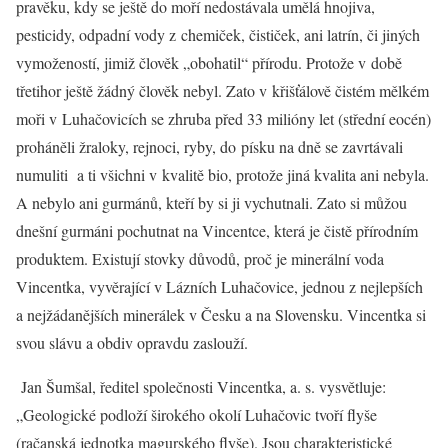
pravěku, kdy se ještě do moří nedostávala umělá hnojiva,
pesticidy, odpadní vody z chemiček, čističek, ani latrín, či jiných
vymožeností, jimiž člověk „obohatil“ přírodu. Protože v době
třetihor ještě žádný člověk nebyl. Zato v křišťálově čistém mělkém
moři v Luhačovicích se zhruba před 33 milióny let (střední eocén)
proháněli žraloky, rejnoci, ryby, do písku na dně se zavrtávali
numuliti a ti všichni v kvalitě bio, protože jiná kvalita ani nebyla.
A nebylo ani gurmánů, kteří by si ji vychutnali. Zato si můžou
dnešní gurmáni pochutnat na Vincentce, která je čistě přírodním
produktem. Existují stovky důvodů, proč je minerální voda
Vincentka, vyvěrající v Lázních Luhačovice, jednou z nejlepších
a nejžádanějších minerálek v Česku a na Slovensku. Vincentka si
svou slávu a obdiv opravdu zaslouží.
Jan Šumšal, ředitel společnosti Vincentka, a. s. vysvětluje:
„Geologické podloží širokého okolí Luhačovic tvoří flyše
(račanská jednotka magurského flyše). Jsou charakteristické