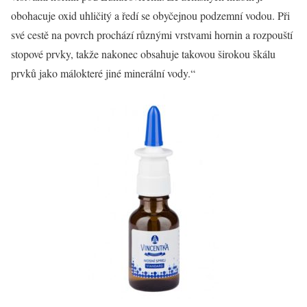
obohacuje oxid uhličitý a ředí se obyčejnou podzemní vodou. Při
své cestě na povrch prochází různými vrstvami hornin a rozpouští
stopové prvky, takže nakonec obsahuje takovou širokou škálu
prvků jako málokteré jiné minerální vody.“