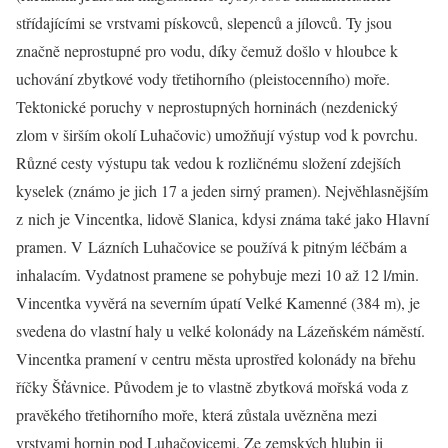
střídajícími se vrstvami pískovců, slepenců a jílovců. Ty jsou
značně neprostupné pro vodu, díky čemuž došlo v hloubce k
uchování zbytkové vody třetihorního (pleistocenního) moře.
Tektonické poruchy v neprostupných horninách (nezdenický
zlom v širším okolí Luhačovic) umožňují výstup vod k povrchu.
Různé cesty výstupu tak vedou k rozličnému složení zdejších
kyselek (známo je jich 17 a jeden sirný pramen). Nejvěhlasnějším
z nich je Vincentka, lidově Slanica, kdysi známa také jako Hlavní
pramen. V Lázních Luhačovice se používá k pitným léčbám a
inhalacím. Vydatnost pramene se pohybuje mezi 10 až 12 l/min.
Vincentka vyvěrá na severním úpatí Velké Kamenné (384 m), je
svedena do vlastní haly u velké kolonády na Lázeňském náměstí.
Vincentka pramení v centru města uprostřed kolonády na břehu
říčky Šťávnice. Původem je to vlastně zbytková mořská voda z
pravěkého třetihorního moře, která zůstala uvězněna mezi
vrstvami hornin pod Luhačovicemi. Ze zemských hlubin ji