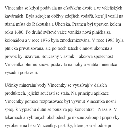
Vincentka se kdysi podávala na císařském dvoře a ve vídeňských
kavárnách. Byla zdrojem obživy zdejších vodařů, kteří ji vozili na
různá místa do Rakouska a Uherska. Pramen byl upraven kolem
roku 1680. Po druhé světové válce vznikla nová plnička za
kolonádou a v roce 1976 byla zmodernizována. V roce 1993 byla
plnička privatizována, ale po třech letech činnost ukončila a
provoz byl uzavřen. Současný vlastník – akciová společnost
Vincentka plnírnu znovu postavila na nohy a vrátila minerálce
výsadní postavení.
Účinky minerální vody Vincentky se využívají v dalších
produktech, jejichž součástí se stala. Na principu aplikace
Vincentky pomocí rozprašovače byl vyvinut Vincentka nosní
sprej, k výplachu dutin se používá její koncentrát – Nasalis. V
lékárnách a vybraných obchodech je možné zakoupit přípravky
vyrobené na bázi Vincentky: pastilky, které jsou vhodné při