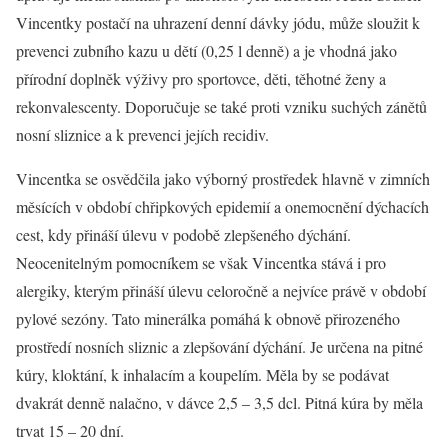
Vincentky postačí na uhrazení denní dávky jódu, může sloužit k
prevenci zubního kazu u dětí (0,25 l denně) a je vhodná jako
přírodní doplněk výživy pro sportovce, děti, těhotné ženy a
rekonvalescenty. Doporučuje se také proti vzniku suchých zánětů
nosní sliznice a k prevenci jejích recidiv.
Vincentka se osvědčila jako výborný prostředek hlavně v zimních
měsících v období chřipkových epidemií a onemocnění dýchacích
cest, kdy přináší úlevu v podobě zlepšeného dýchání.
Neocenitelným pomocníkem se však Vincentka stává i pro
alergiky, kterým přináší úlevu celoročně a nejvíce právě v období
pylové sezóny. Tato minerálka pomáhá k obnově přirozeného
prostředí nosních sliznic a zlepšování dýchání. Je určena na pitné
kúry, kloktání, k inhalacím a koupelím. Měla by se podávat
dvakrát denně nalačno, v dávce 2,5 – 3,5 dcl. Pitná kúra by měla
trvat 15 – 20 dní.