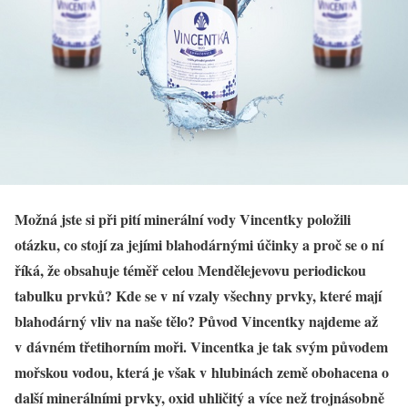
Možná jste si při pití minerální vody Vincentky položili
otázku, co stojí za jejími blahodárnými účinky a proč se o ní
říká, že obsahuje téměř celou Mendělejevovu periodickou
tabulku prvků? Kde se v ní vzaly všechny prvky, které mají
blahodárný vliv na naše tělo? Původ Vincentky najdeme až
v dávném třetihorním moři. Vincentka je tak svým původem
mořskou vodou, která je však v hlubinách země obohacena o
další minerálními prvky, oxid uhličitý a více než trojnásobně