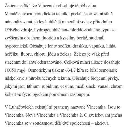
Žertem se říká, že Vincentka obsahuje téměř celou
Mendělejevovu periodickou tabulku prvků. Je to velmi silně
mineralizovaná, jodová uhličitá minerální voda z přírodního
léčivého zdroje, hydrogenuhličitan-chlorido-sodného typu, se
zvýšeným obsahem fluoridů a kyseliny borité, studená,
hypotonická. Obsahuje ionty sodíku, draslíku, vápníku, lithia,
hořčíku, fluoru, chloru, jódu a železa. Železo je však před
stáčením do lahví odstraňováno. Celková mineralizace dosahuje
10050 mg/l. Osmotickým tlakem 634,7 kPa se blíží osmolaritě
lidské krve a nitrobuněčných tekutin. Obsahuje biogenní prvky,
jakými jsou lithium, rubidium, cesium, měď, zinek, vanad, chrom,
kobalt ve fyziologickém poměrném zastoupení.
V Luhačovicích existují tři prameny nazvané Vincentka. Jsou to
Vincentka, Nová Vincentka a Vincentka 2. O zvelebování jména
Vincentka se v současnosti dělí dvě společnosti – akciová