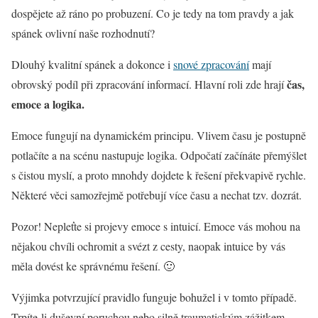
dospějete až ráno po probuzení. Co je tedy na tom pravdy a jak
spánek ovlivní naše rozhodnutí?
Dlouhý kvalitní spánek a dokonce i
snové zpracování
mají
čas,
obrovský podíl při zpracování informací. Hlavní roli zde hrají
emoce a logika.
Emoce fungují na dynamickém principu. Vlivem času je postupně
potlačíte a na scénu nastupuje logika. Odpočatí začínáte přemýšlet
s čistou myslí, a proto mnohdy dojdete k řešení překvapivě rychle.
Některé věci samozřejmě potřebují více času a nechat tzv. dozrát.
Pozor! Nepleťte si projevy emoce s intuicí. Emoce vás mohou na
nějakou chvíli ochromit a svézt z cesty, naopak intuice by vás
měla dovést ke správnému řešení. 🙂
Výjimka potvrzující pravidlo funguje bohužel i v tomto případě.
Trpíte-li duševní poruchou nebo silně traumatickým zážitkem,