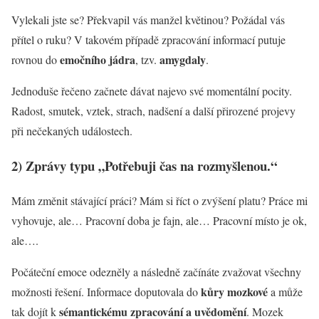
Vylekali jste se? Překvapil vás manžel květinou? Požádal vás
přítel o ruku? V takovém případě zpracování informací putuje
emočního jádra
amygdaly
rovnou do
, tzv.
.
Jednoduše řečeno začnete dávat najevo své momentální pocity.
Radost, smutek, vztek, strach, nadšení a další přirozené projevy
při nečekaných událostech.
2) Zprávy typu „Potřebuji čas na rozmyšlenou.“
Mám změnit stávající práci? Mám si říct o zvýšení platu? Práce mi
vyhovuje, ale… Pracovní doba je fajn, ale… Pracovní místo je ok,
ale….
Počáteční emoce odezněly a následně začínáte zvažovat všechny
kůry mozkové
možnosti řešení. Informace doputovala do
a může
sémantickému zpracování a uvědomění
tak dojít k
. Mozek