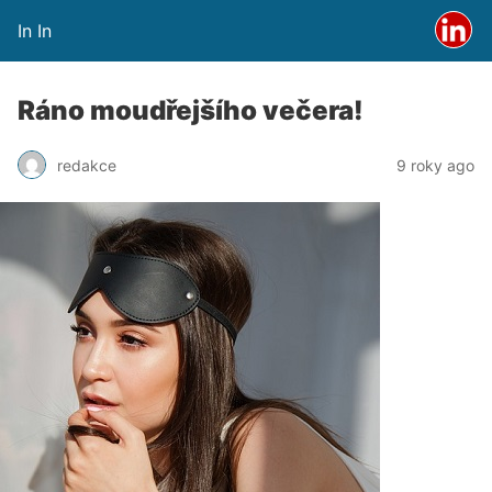
In In
Ráno moudřejšího večera!
redakce
9 roky ago