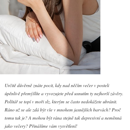
Určitě důvěrně znáte pocit, kdy nad něčím večer v posteli
úpěnlivě přemýšlíte a vyvozujete před usnutím ty nejhorší závěry.
Polštář se topí v moři slz, kterým se často nedokážete ubránit.
Ráno už se ale zdá být vše v mnohem jasnějších barvách? Proč
tomu tak je? A mohou být rána stejně tak depresivní a neměnná
jako večery? Přinášíme vám vysvětlení!