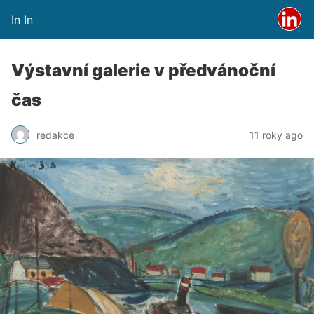
In In
Výstavní galerie v předvánoční
čas
redakce
11 roky ago