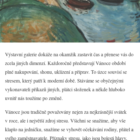
Výstavní galerie dokáže na okamžik zastavit čas a přenese vás do
zcela jiných dimenzí. Každoročně představují Vánoce období
plné nakupování, shonu, uklízení a příprav. To úzce souvisí se
stresem, který patří k moderní době. Stáváme se obyčejnými
vykonavateli příkazů jiných, plátci složenek a někde hluboko
uvnitř nás toužíme po změně.
Vánoce jsou tradičně považovány nejen za nejkrásnější svátek
v roce, ale i největší zdroj stresu. Všichni se snažíme, aby vše
klaplo na jedničku, snažíme se vyhovět očekávání rodiny, přátel a
svého zaměstnavatele. Příznaky stresu, jako jsou bolesti hlavy,