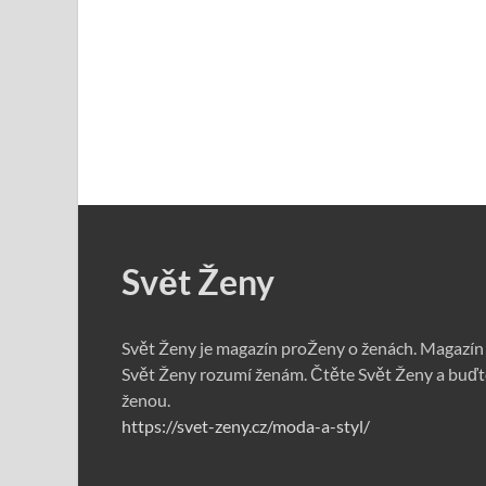
Svět Ženy
Svět Ženy je magazín proŽeny o ženách. Magazín
Svět Ženy rozumí ženám. Čtěte Svět Ženy a buďt
ženou.
https://svet-zeny.cz/moda-a-styl/