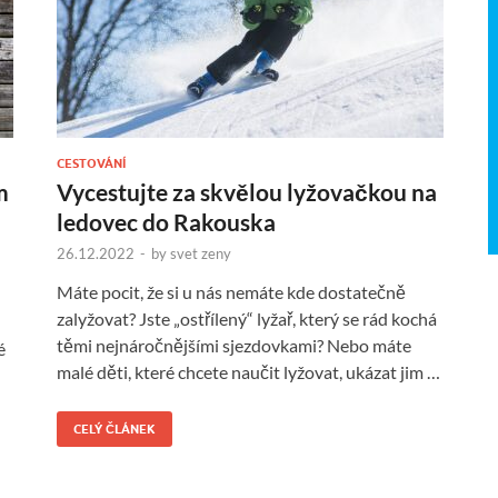
CESTOVÁNÍ
m
Vycestujte za skvělou lyžovačkou na
ledovec do Rakouska
26.12.2022
-
by
svet zeny
Máte pocit, že si u nás nemáte kde dostatečně
zalyžovat? Jste „ostřílený“ lyžař, který se rád kochá
těmi nejnáročnějšími sjezdovkami? Nebo máte
é
malé děti, které chcete naučit lyžovat, ukázat jim …
CELÝ ČLÁNEK