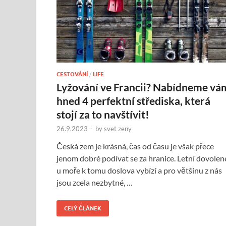
CESTOVÁNÍ
/
LIFE
Lyžování ve Francii? Nabídneme vá
hned 4 perfektní střediska, která
stojí za to navštívit!
26.9.2023
-
by
svet zeny
Česká zem je krásná, čas od času je však přece
jenom dobré podívat se za hranice. Letní dovolen
u moře k tomu doslova vybízí a pro většinu z nás
jsou zcela nezbytné, …
CELÝ ČLÁNEK