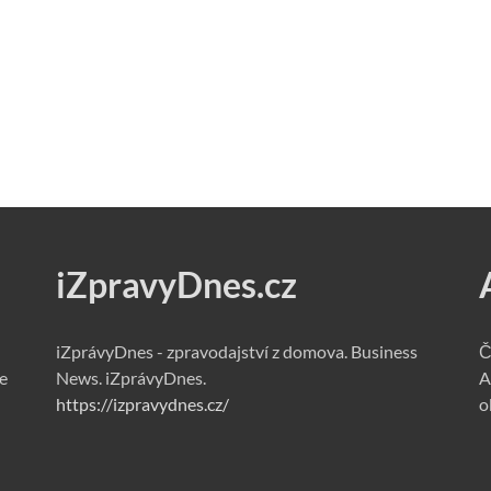
iZpravyDnes.cz
iZprávyDnes - zpravodajství z domova. Business
Č
e
News. iZprávyDnes.
A
https://izpravydnes.cz/
o