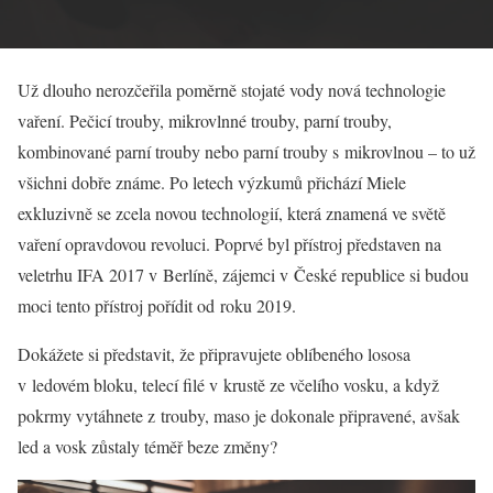
Už dlouho nerozčeřila poměrně stojaté vody nová technologie
vaření. Pečicí trouby, mikrovlnné trouby, parní trouby,
kombinované parní trouby nebo parní trouby s mikrovlnou – to už
všichni dobře známe. Po letech výzkumů přichází Miele
exkluzivně se zcela novou technologií, která znamená ve světě
vaření opravdovou revoluci. Poprvé byl přístroj představen na
veletrhu IFA 2017 v Berlíně, zájemci v České republice si budou
moci tento přístroj pořídit od roku 2019.
Dokážete si představit, že připravujete oblíbeného lososa
v ledovém bloku, telecí filé v krustě ze včelího vosku, a když
pokrmy vytáhnete z trouby, maso je dokonale připravené, avšak
led a vosk zůstaly téměř beze změny?