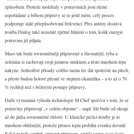
způsobem. Protože molekuly v potravinách jsou různě
uspořádané a během přípravy se to ještě mění, celý proces
podporuje stálé přizpůsobování frekvencí. Přes antény dostává
trouba Dialog také neustálé zpětné hlášení o tom, kolik energie
potravina již přijala.
Maso tak bude rovnoměrněji připravené a šťavnatější, ryba a
zelenina si zachovají svoji jemnou strukturu a těsto mnohem lépe
nakyne. Jednotlivé přísady celého menu lze dát společně na plech,
a přesto budou hotové přesně ve stejném okamžiku – a to až o 70
.
% rychleji než s běžnými postupy přípravy
Další významná výhoda technologie M Chef spočívá v tom, že se
potraviny připravují „v celém objemu“ – např. filé bude od okraje
až do jádra rovnoměrně růžové. U klasické pečicí trouby je to
mnohem obtížnější, protože přenos tepla probíhá zvenku dovnitř.
Když je tedy vnitřek správně připraven, vnější vrstvy jsou často