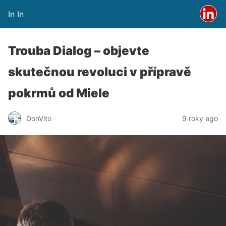
In In
Trouba Dialog – objevte
skutečnou revoluci v přípravě
pokrmů od Miele
DonVito
9 roky ago