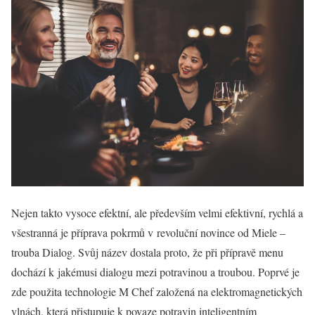
Nejen takto vysoce efektní, ale především velmi efektivní, rychlá a
všestranná je příprava pokrmů v revoluční novince od Miele –
trouba Dialog. Svůj název dostala proto, že při přípravě menu
dochází k jakémusi dialogu mezi potravinou a troubou. Poprvé je
zde použita technologie M Chef založená na elektromagnetických
vlnách, která přistupuje k povaze potravin inteligentním