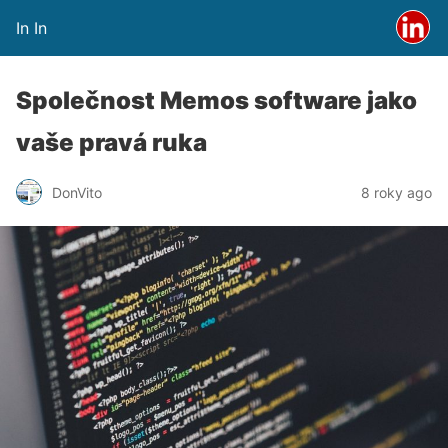
In In
Společnost Memos software jako
vaše pravá ruka
DonVito
8 roky ago