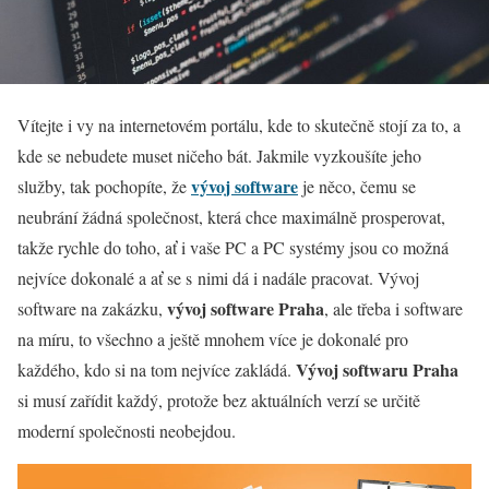
Vítejte i vy na internetovém portálu, kde to skutečně stojí za to, a
kde se nebudete muset ničeho bát. Jakmile vyzkoušíte jeho
vývoj software
služby, tak pochopíte, že
je něco, čemu se
neubrání žádná společnost, která chce maximálně prosperovat,
takže rychle do toho, ať i vaše PC a PC systémy jsou co možná
nejvíce dokonalé a ať se s nimi dá i nadále pracovat. Vývoj
vývoj software Praha
software na zakázku,
, ale třeba i software
na míru, to všechno a ještě mnohem více je dokonalé pro
Vývoj softwaru Praha
každého, kdo si na tom nejvíce zakládá.
si musí zařídit každý, protože bez aktuálních verzí se určitě
moderní společnosti neobejdou.