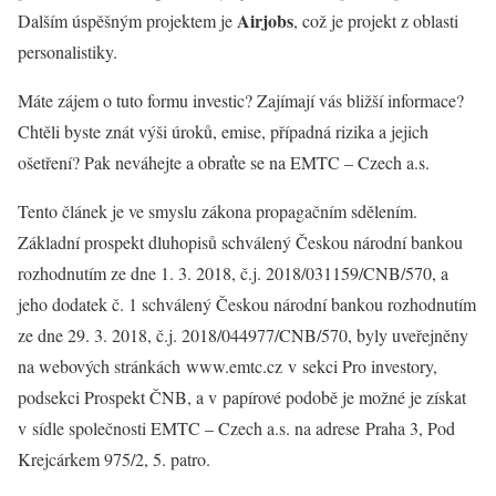
Airjobs
Dalším úspěšným projektem je
, což je projekt z oblasti
personalistiky.
Máte zájem o tuto formu investic? Zajímají vás bližší informace?
Chtěli byste znát výši úroků, emise, případná rizika a jejich
ošetření? Pak neváhejte a obraťte se na EMTC – Czech a.s.
Tento článek je ve smyslu zákona propagačním sdělením.
Základní prospekt dluhopisů schválený Českou národní bankou
rozhodnutím ze dne 1. 3. 2018, č.j. 2018/031159/CNB/570, a
jeho dodatek č. 1 schválený Českou národní bankou rozhodnutím
ze dne 29. 3. 2018, č.j. 2018/044977/CNB/570, byly uveřejněny
na webových stránkách www.emtc.cz v sekci Pro investory,
podsekci Prospekt ČNB, a v papírové podobě je možné je získat
v sídle společnosti EMTC – Czech a.s. na adrese Praha 3, Pod
Krejcárkem 975/2, 5. patro.