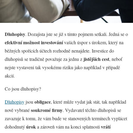
Dluhopisy
. Dozajista jste se již s tímto pojmem setkali. Jedná se o
efektivní možnost investování
vašich úspor s úrokem, který na
běžných spořících účtech rozhodně nenajdete. Investice do
jistějších cest
dluhopisů se tradičně považuje za jednu z
, neboť
nejste vystaveni tak vysokému riziku jako například v případě
akcií.
Co jsou dluhopisy?
obligace
Dluhopisy
jsou
, které může vydat jak stát, tak například
soukromé firmy
nově vybrané
. Vydavatel těchto dluhopisů se
zavazuje k tomu, že vám bude ve stanovených termínech vyplácet
úrok
vrátí
dohodnutý
a zároveň vám na konci splatnosti