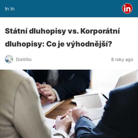
In In
Státní dluhopisy vs. Korporátní
dluhopisy: Co je výhodnější?
DonVito
8 roky ago