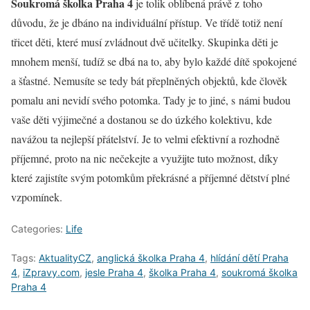
Soukromá školka Praha 4
je tolik oblíbená právě z toho
důvodu, že je dbáno na individuální přístup. Ve třídě totiž není
třicet děti, které musí zvládnout dvě učitelky. Skupinka děti je
mnohem menší, tudíž se dbá na to, aby bylo každé dítě spokojené
a šťastné. Nemusíte se tedy bát přeplněných objektů, kde člověk
pomalu ani nevidí svého potomka. Tady je to jiné, s námi budou
vaše děti výjimečné a dostanou se do úzkého kolektivu, kde
navážou ta nejlepší přátelství. Je to velmi efektivní a rozhodně
příjemné, proto na nic nečekejte a využijte tuto možnost, díky
které zajistíte svým potomkům překrásné a příjemné dětství plné
vzpomínek.
Categories:
Life
Tags:
AktualityCZ
,
anglická školka Praha 4
,
hlídání dětí Praha
4
,
iZpravy.com
,
jesle Praha 4
,
školka Praha 4
,
soukromá školka
Praha 4