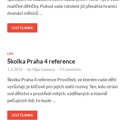
maličké dětičky. Pokud vaše ratolest již přesáhla hranici
dvanáct měsíců …
CELÝ ČLÁNEK
LIFE
Školka Praha 4 reference
1.3.2015
-
by
Olga Lounova
-
3 Comments.
Školka Praha 4 reference Prostředí, ve kterém naše děti
vyrůstají, je klíčové pro jejich další rozvoj. Ten, kdo stráví
své dětství v prostředí milých, vzdělaných a hlavně
pečujících lidí, to bude …
CELÝ ČLÁNEK