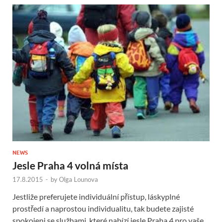
NEWS
Jesle Praha 4 volná místa
17.8.2015
-
by
Olga Lounova
Jestliže preferujete individuální přístup, láskyplné
prostředí a naprostou individualitu, tak budete zajisté
spokojeni se službami, které nabízí jesle Praha 4 pro vaše