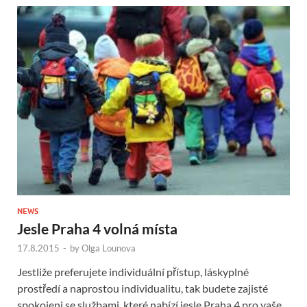
NEWS
Jesle Praha 4 volná místa
17.8.2015
-
by
Olga Lounova
Jestliže preferujete individuální přístup, láskyplné
prostředí a naprostou individualitu, tak budete zajisté
spokojeni se službami, které nabízí jesle Praha 4 pro vaše