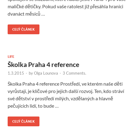
maličké dětičky. Pokud vaše ratolest již přesáhla hranici
dvanáct měsíců …
CELÝ ČLÁNEK
LIFE
Školka Praha 4 reference
1.3.2015
-
by
Olga Lounova
-
3 Comments.
Školka Praha 4 reference Prostředí, ve kterém naše děti
vyrůstají, je klíčové pro jejich další rozvoj. Ten, kdo stráví
své dětství v prostředí milých, vzdělaných a hlavně
pečujících lidí, to bude …
CELÝ ČLÁNEK