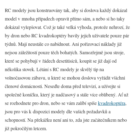
RC modely jsou konstruovány tak, aby si doslova každý dokázal
model v mnoha případech opravit přímo sám, a nebo si ho taky
dokázal vylepšovat. Což je také velká výhoda, protože nehrozí, že
by dron nebo RC kvadrokoptéry bavily jejich uživatele pouze pár
týdnů. Mají neustále co nabídnout. Ani pořizovací náklady již
nejsou záležitostí pouze těch bohatých. Samozřejmě jsou stroje,
které se pohybují v řádech desetitisíců, koupit se již dají od
několika stovek. Létání s RC modely je skvělý tip na
volnočasovou zábavu, u které se mohou doslova vyřádit všichni
členové domácnosti. Neseďte doma před televizí, a užívejte si
společně koníčku, který je nadčasový a stále více oblíbený. Ať už
se rozhodnete pro dron, nebo se vám zalíbí spíše
kvadrokoptéra
,
jsou pro vás k dispozici modely dle vašich požadavků a
schopností. Na překážku není ani to, zda jste začátečníkem nebo
již pokročilým letcem.