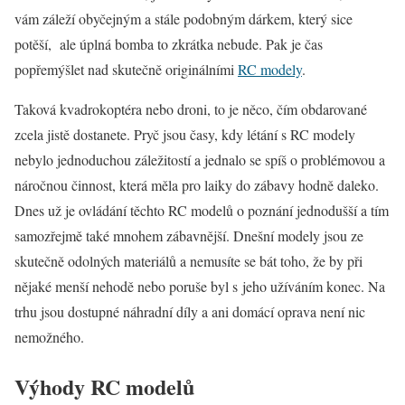
vám záleží obyčejným a stále podobným dárkem, který sice
potěší, ale úplná bomba to zkrátka nebude. Pak je čas
popřemýšlet nad skutečně originálními
RC modely
.
Taková kvadrokoptéra nebo droni, to je něco, čím obdarované
zcela jistě dostanete. Pryč jsou časy, kdy létání s RC modely
nebylo jednoduchou záležitostí a jednalo se spíš o problémovou a
náročnou činnost, která měla pro laiky do zábavy hodně daleko.
Dnes už je ovládání těchto RC modelů o poznání jednodušší a tím
samozřejmě také mnohem zábavnější. Dnešní modely jsou ze
skutečně odolných materiálů a nemusíte se bát toho, že by při
nějaké menší nehodě nebo poruše byl s jeho užíváním konec. Na
trhu jsou dostupné náhradní díly a ani domácí oprava není nic
nemožného.
Výhody RC modelů