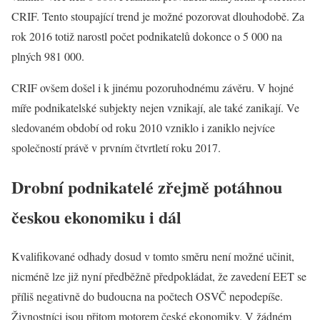
CRIF. Tento stoupající trend je možné pozorovat dlouhodobě. Za
rok 2016 totiž narostl počet podnikatelů dokonce o 5 000 na
plných 981 000.
CRIF ovšem došel i k jinému pozoruhodnému závěru. V hojné
míře podnikatelské subjekty nejen vznikají, ale také zanikají. Ve
sledovaném období od roku 2010 vzniklo i zaniklo nejvíce
společností právě v prvním čtvrtletí roku 2017.
Drobní podnikatelé zřejmě potáhnou
českou ekonomiku i dál
Kvalifikované odhady dosud v tomto směru není možné učinit,
nicméně lze již nyní předběžně předpokládat, že zavedení EET se
příliš negativně do budoucna na počtech OSVČ nepodepíše.
Živnostníci jsou přitom motorem české ekonomiky. V žádném