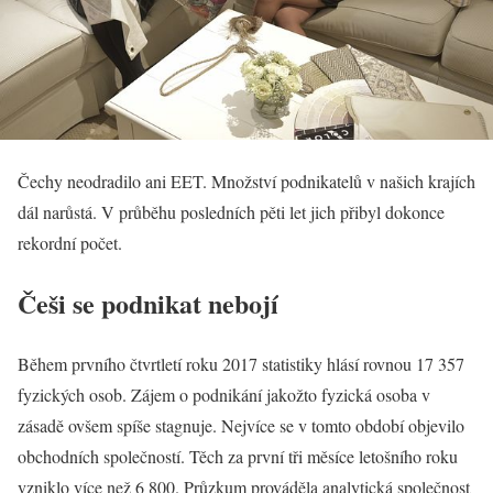
Čechy neodradilo ani EET. Množství podnikatelů v našich krajích
dál narůstá. V průběhu posledních pěti let jich přibyl dokonce
rekordní počet.
Češi se podnikat nebojí
Během prvního čtvrtletí roku 2017 statistiky hlásí rovnou 17 357
fyzických osob. Zájem o
podnikání
jakožto fyzická osoba v
zásadě ovšem spíše stagnuje. Nejvíce se v tomto období objevilo
obchodních společností. Těch za první tři měsíce letošního roku
vzniklo více než 6 800. Průzkum prováděla analytická společnost