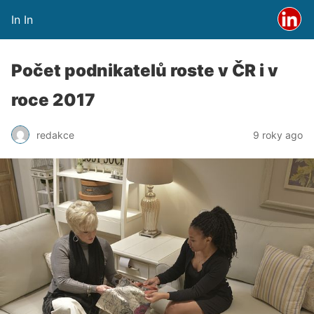
In In
Počet podnikatelů roste v ČR i v
roce 2017
redakce
9 roky ago