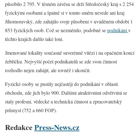
působilo 2 795. V těsném závěsu se drží Středočeský kraj s 2 254
fyzickými osobami a špatně si v tomto směru nevede ani kraj
Jihomoravský, zde zahájilo svoje působení v uváděném období 1
853 fyzických osob. Což se nezměnilo, podobně se
podnikání
v
těchto krajích dařilo také loni.
Jmenované lokality současně suverénně vítězí i na opačném konci
žebříčku. Nejvyšší počet podnikatelů se zde svou činnost
rozhodlo nejen zahájit, ale rovněž i ukončit.
Fyzické osoby se pustily nejčastěji do podnikání v oblasti
obchodu, zde jich bylo 900. Dalšími atraktivními odvětvími se
staly profesní, vědecké a technická činnost a zpracovatelský
průmysl (752 a 660 FOP).
Redakce
Press-News.cz