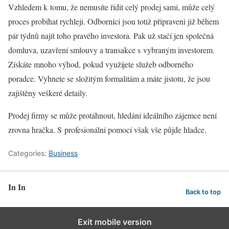
Vzhledem k tomu, že nemusíte řídit celý prodej sami, může celý
proces probíhat rychleji. Odborníci jsou totiž připraveni již během
pár týdnů najít toho pravého investora. Pak už stačí jen společná
domluva, uzavření smlouvy a transakce s vybraným investorem.
Získáte mnoho výhod, pokud využijete služeb odborného
poradce. Vyhnete se složitým formalitám a máte jistotu, že jsou
zajištěny veškeré detaily.
Prodej firmy se může protáhnout, hledání ideálního zájemce není
zrovna hračka. S profesionální pomocí však vše půjde hladce.
Categories:
Business
In In
Back to top
Exit mobile version