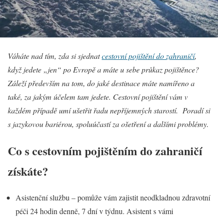
Váháte nad tím, zda si sjednat
cestovní pojištění do zahraničí
,
když jedete „jen“ po Evropě a máte u sebe průkaz pojištěnce?
Záleží především na tom, do jaké destinace máte namířeno a
také, za jakým účelem tam jedete. Cestovní pojištění vám v
každém případě umí ušetřit řadu nepříjemných starostí. Poradí si
s jazykovou bariérou, spoluúčastí za ošetření a dalšími problémy.
Co s cestovním pojištěním do zahraničí
získáte?
Asistenční službu – pomůže vám zajistit neodkladnou zdravotní
péči 24 hodin denně, 7 dní v týdnu. Asistent s vámi