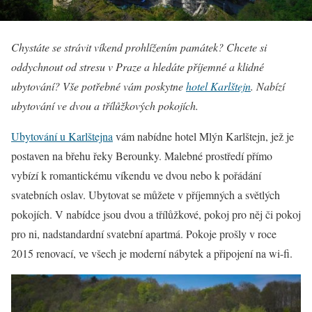
Chystáte se strávit víkend prohlížením památek? Chcete si
oddychnout od stresu v Praze a hledáte příjemné a klidné
ubytování? Vše potřebné vám poskytne
hotel Karlštejn
. Nabízí
ubytování ve dvou a třílůžkových pokojích.
Ubytování u Karlštejna
vám nabídne hotel Mlýn Karlštejn, jež je
postaven na břehu řeky Berounky. Malebné prostředí přímo
vybízí k romantickému víkendu ve dvou nebo k pořádání
svatebních oslav. Ubytovat se můžete v příjemných a světlých
pokojích. V nabídce jsou dvou a třílůžkové, pokoj pro něj či pokoj
pro ni, nadstandardní svatební apartmá. Pokoje prošly v roce
2015 renovací, ve všech je moderní nábytek a připojení na wi-fi.