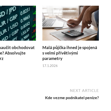
naučit obchodovat
Malá půjčka ihned je spojená
ne? Absolvujte
s velmi přívětivými
rz
parametry
17.1.2026
NEXT ARTICLE
Kde vezme podnikatel peníze?