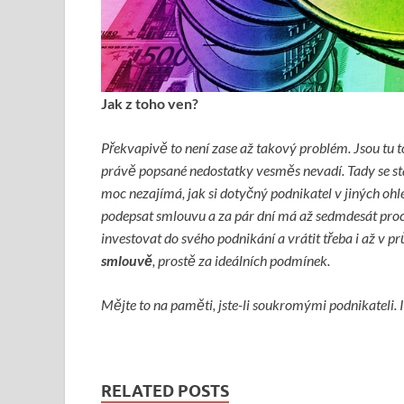
Jak z toho ven?
Překvapivě to není zase až takový problém. Jsou tu to
právě popsané nedostatky vesměs nevadí. Tady se sta
moc nezajímá, jak si dotyčný podnikatel v jiných ohl
podepsat smlouvu a za pár dní má až sedmdesát proc
investovat do svého podnikání a vrátit třeba i až v p
smlouvě
, prostě za ideálních podmínek.
Mějte to na paměti, jste-li soukromými podnikateli. 
RELATED POSTS