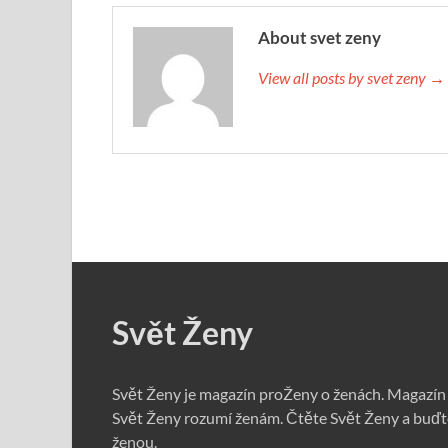
About svet zeny
View all posts by svet zeny →
Svět Ženy
Svět Ženy je magazín proŽeny o ženách. Magazín
Svět Ženy rozumí ženám. Čtěte Svět Ženy a buďt
ženou.