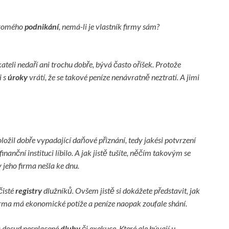
ukromého
podnikání
, nemá-li je vlastník firmy sám?
ateli nedaří ani trochu dobře, bývá často oříšek. Protože
i s
úroky
vrátí, že se takové peníze nenávratně neztratí. A jimi
ložil dobře vypadající daňové přiznání, tedy jakési potvrzení
finanční instituci líbilo. A jak jistě tušíte, něčím takovým se
 jeho firma nešla ke dnu.
čisté
registry
dlužníků. Ovšem jistě si dokážete představit, jak
rma má ekonomické potíže a peníze naopak zoufale shání.
a dosud nesplacené
dluhy
či exekuce. Které ale bývají u