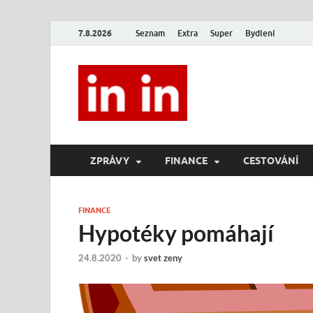
7.8.2026
Seznam
Extra
Super
Bydlení
In In
Magazín životního stylu.
ZPRÁVY
FINANCE
CESTOVÁNÍ
FINANCE
Hypotéky pomáhají
24.8.2020
-
by
svet zeny