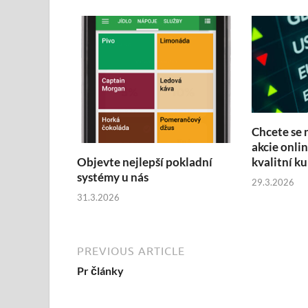
Chcete se 
akcie onli
kvalitní ku
Objevte nejlepší pokladní
systémy u nás
29.3.2026
31.3.2026
PREVIOUS ARTICLE
Pr články