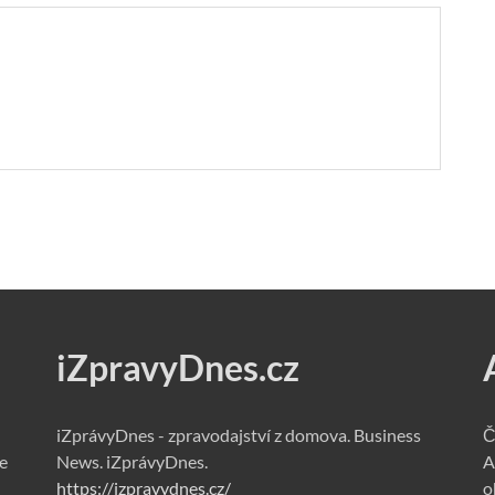
iZpravyDnes.cz
iZprávyDnes - zpravodajství z domova. Business
Č
e
News. iZprávyDnes.
A
https://izpravydnes.cz/
o