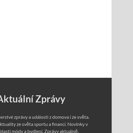
Aktuální Zprávy
erstvé zprávy a události z domova i ze světa.
ktuality ze světa sportu a financí. Novinky v
blasti módy a bydlení. Zprávy aktuálně.