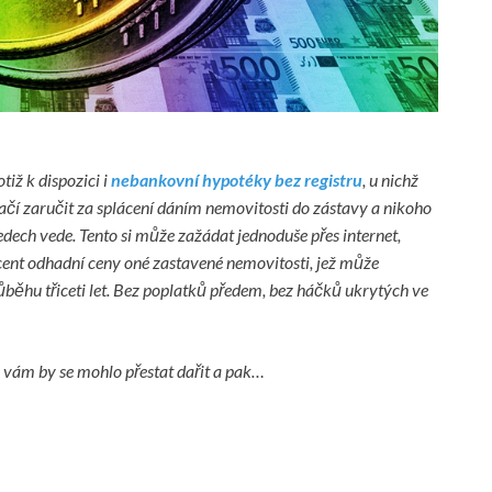
tiž k dispozici i
nebankovní hypotéky bez registru
, u nichž
čí zaručit za splácení dáním nemovitosti do zástavy a nikoho
edech vede. Tento si může zažádat jednoduše přes internet,
ent odhadní ceny oné zastavené nemovitosti, jež může
růběhu třiceti let. Bez poplatků předem, bez háčků ukrytých ve
I vám by se mohlo přestat dařit a pak…