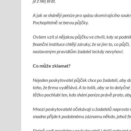
je z něj brát.
A jak se shánějí peníze pro spásu skomírajícího so
Pochopitelně se berou půjčky.
Ovšem vzít si nějakou půjčku ve chvíli, kdy se podnik
finanční instituce chtějí záruky, že se jim to, co půjčí, 
nastaveným pravidlům žadatel leckdy nevyhoví.
Co může zklamat?
Nejeden poskytovatel půjček chce po žadateli, aby do
toho, že firma vydělává. A to tolik, aby se to dotyčné 
těžko pochlubí ten, kdo shání peníze právě proto, aby
Mnozí poskytovatelé očekávají u žadatelů naprosto 
snadno přijde k podobnému záznamu někdo, jehož fi
Stejně vadí mnohému poskytovateli i další nabrané 