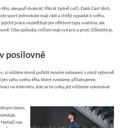
 tělo, alespoň dvakrát, třikrát týdně cvičí. Další část těch,
otože sport jednoduše mají rádi a chtějí vypadat k světu.
 jejichž práce nezatěžuje jen některé typy svalstva, ale
vně. Oba způsoby cvičení mají svá pro a proti. Důležité je,
v posilovně
ne
, si můžete domů pořídit mnohé vybavení, s nímž výborně
í jen váhu svého těla, které zvedáme, přitahujeme,
ivaci na internetu, kde se to cviky, jež můžeme vykonávat
dlivým lidem.
sleduje,
 Netlačí vás