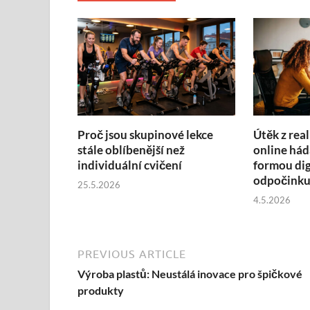
Proč jsou skupinové lekce
Útěk z real
stále oblíbenější než
online hád
individuální cvičení
formou dig
odpočink
25.5.2026
4.5.2026
PREVIOUS ARTICLE
Výroba plastů: Neustálá inovace pro špičkové
produkty