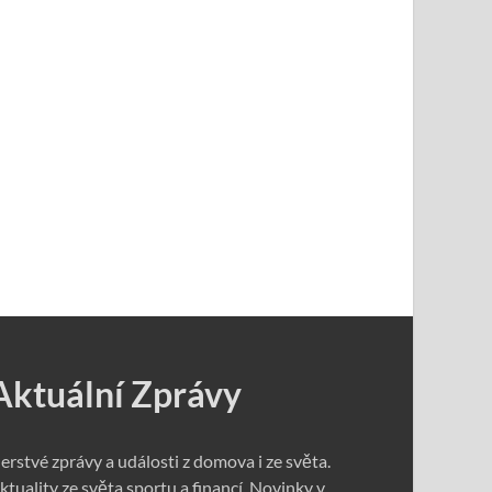
Aktuální Zprávy
erstvé zprávy a události z domova i ze světa.
ktuality ze světa sportu a financí. Novinky v