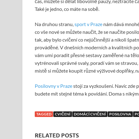
čas, můžete si dělat libovolně pauzy, neztrácíte č
Také je jedno, co máte na sobě.
Na druhou stranu,
sport v Praze
nám dává mnohé
co vše nové se můžete naučit, že se naučíte posil
tak, aby bylo cvičení co nejúčinnější a nikoli špat
prováděné. V dnešních moderních a kvalitních p
vám umí poradit přesné sestavy zaměřené na tělo
vytrénovali správné svaly, poradí vám se stravou
místě si můžete koupit různé výživové doplňky, 
Posilovny v Praze
stojí za vyzkoušení. Navíc zde po
budete mít stejné téma k povídání. Doma s nikým
TAGGED
CVIČENÍ
DOMÁCÍ CVIČENÍ
POSILOVNA
P
RELATED POSTS