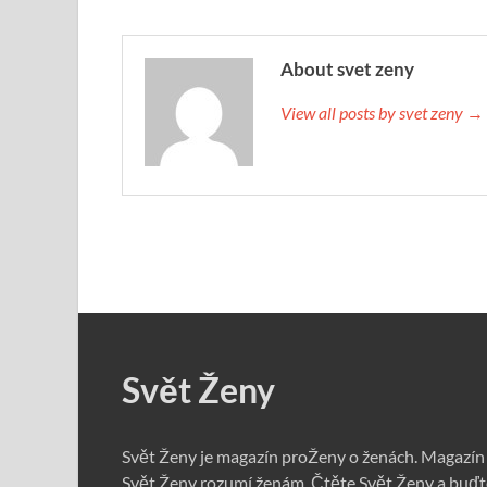
About svet zeny
View all posts by svet zeny →
Svět Ženy
Svět Ženy je magazín proŽeny o ženách. Magazín
Svět Ženy rozumí ženám. Čtěte Svět Ženy a buďt