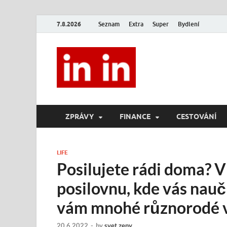
7.8.2026
Seznam
Extra
Super
Bydlení
In In
Magazín životního stylu.
ZPRÁVY
FINANCE
CESTOVÁNÍ
LIFE
Posilujete rádi doma? V
posilovnu, kde vás nauč
vám mnohé různorodé 
20.6.2022
-
by
svet zeny