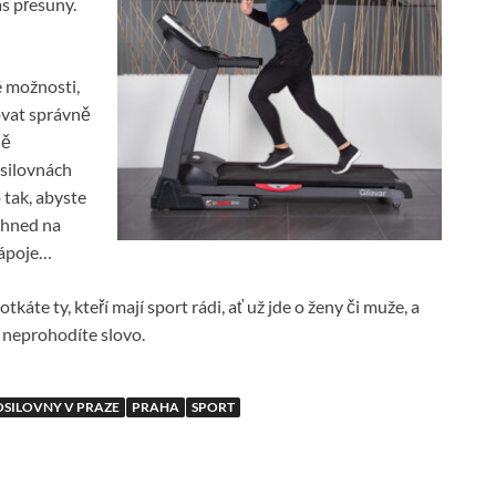
as přesuny.
 možnosti,
ovat správně
ně
osilovnách
 tak, abyste
, hned na
nápoje…
tkáte ty, kteří mají sport rádi, ať už jde o ženy či muže, a
 neprohodíte slovo.
OSILOVNY V PRAZE
PRAHA
SPORT