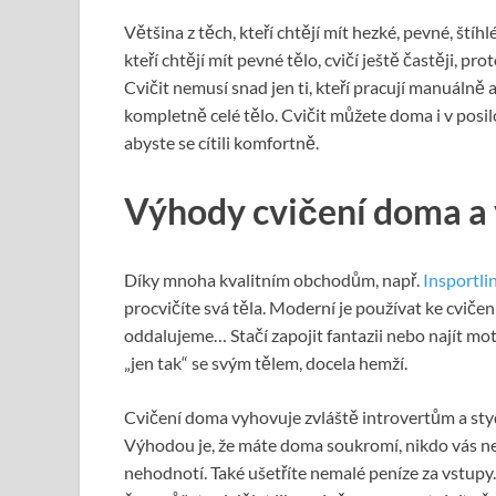
Většina z těch, kteří chtějí mít hezké, pevné, štíhlé
kteří chtějí mít pevné tělo, cvičí ještě častěji, pr
Cvičit nemusí snad jen ti, kteří pracují manuálně a
kompletně celé tělo. Cvičit můžete doma i v posilo
abyste se cítili komfortně.
Výhody cvičení doma a 
Díky mnoha kvalitním obchodům, např.
Insportli
procvičíte svá těla. Moderní je používat ke cvičen
oddalujeme… Stačí zapojit fantazii nebo najít mot
„jen tak“ se svým tělem, docela hemží.
Cvičení doma vyhovuje zvláště introvertům a sty
Výhodou je, že máte doma soukromí, nikdo vás ne
nehodnotí. Také ušetříte nemalé peníze za vstupy.