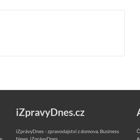
iZpravyDnes.cz
iZprávyDnes - zpravodajství z domova. Business
Č
e
News. iZprávyDnes.
A